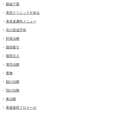
眼瞼下垂
美容クリニックを知る
美容皮膚科メニュー
耳の形成手術
肝斑治療
脂肪吸引
脂肪注入
薄毛治療
豊胸
額の治療
顎の治療
鼻治療
鼻翼基部プロテーゼ