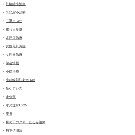
乳輪縮小治療
乳頭縮小治療
二重まぶた
垂れ目形成
多汗症治療
女性化乳房症
女性器治療
学会情報
小顔治療
小顔輪郭注射MLM®
新ケアシス
未分類
水光注射U225
痩身
目の下のクマ・たるみ治療
眉下切開法