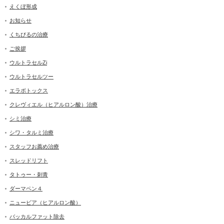
えくぼ形成
お知らせ
くちびるの治療
ご挨拶
ウルトラセルZi
ウルトラセルツー
エラボトックス
クレヴィエル（ヒアルロン酸）治療
シミ治療
シワ・タルミ治療
スタッフお薦め治療
スレッドリフト
タトゥー・刺青
ダーマペン４
ニュービア（ヒアルロン酸）
バッカルファット除去