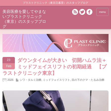
プラストクリニック（東京日暮里）のスタッフブログ
美容医療を愛してやまな
menu
いプラストクリニック
（東京）のスタッフブロ
グ
ダウンタイムが大きい 切開ハムラ法＋
23
ミッドフェイスリフトの初期経過 【プ
Feb
ラストクリニック東京】
2026
シワ・タルミ治療
,
ミッドフェイスリフト
,
目の下のクマ・たるみ治療