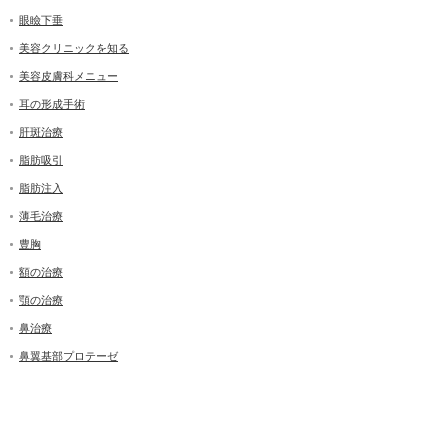
眼瞼下垂
美容クリニックを知る
美容皮膚科メニュー
耳の形成手術
肝斑治療
脂肪吸引
脂肪注入
薄毛治療
豊胸
額の治療
顎の治療
鼻治療
鼻翼基部プロテーゼ