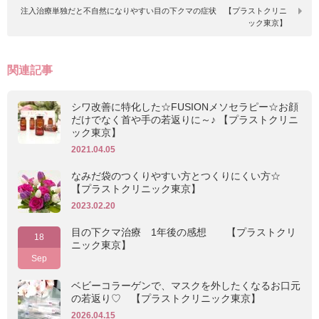
注入治療単独だと不自然になりやすい目の下クマの症状 【プラストクリニ
ック東京】
関連記事
シワ改善に特化した☆FUSIONメソセラピー☆お顔
だけでなく首や手の若返りに～♪ 【プラストクリニ
ック東京】
2021.04.05
なみだ袋のつくりやすい方とつくりにくい方☆
【プラストクリニック東京】
2023.02.20
目の下クマ治療 1年後の感想 【プラストクリ
18
ニック東京】
Sep
ベビーコラーゲンで、マスクを外したくなるお口元
の若返り♡ 【プラストクリニック東京】
2026.04.15