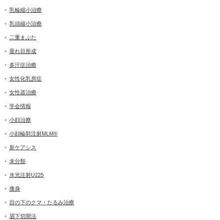
乳輪縮小治療
乳頭縮小治療
二重まぶた
垂れ目形成
多汗症治療
女性化乳房症
女性器治療
学会情報
小顔治療
小顔輪郭注射MLM®
新ケアシス
未分類
水光注射U225
痩身
目の下のクマ・たるみ治療
眉下切開法