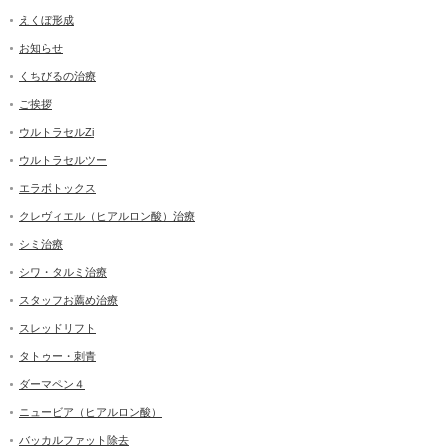
えくぼ形成
お知らせ
くちびるの治療
ご挨拶
ウルトラセルZi
ウルトラセルツー
エラボトックス
クレヴィエル（ヒアルロン酸）治療
シミ治療
シワ・タルミ治療
スタッフお薦め治療
スレッドリフト
タトゥー・刺青
ダーマペン４
ニュービア（ヒアルロン酸）
バッカルファット除去