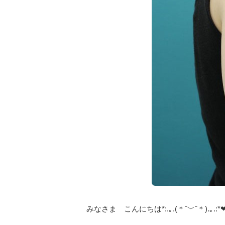
みなさま こんにちは*:.｡.(＊ˆ﹀ˆ＊).｡.:*