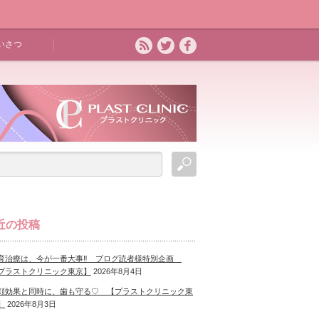
いさつ
近の投稿
育治療は、今が一番大事‼ ブログ読者様特別企画
プラストクリニック東京】
2026年8月4日
顔効果と同時に、歯も守る♡ 【プラストクリニック東
】
2026年8月3日