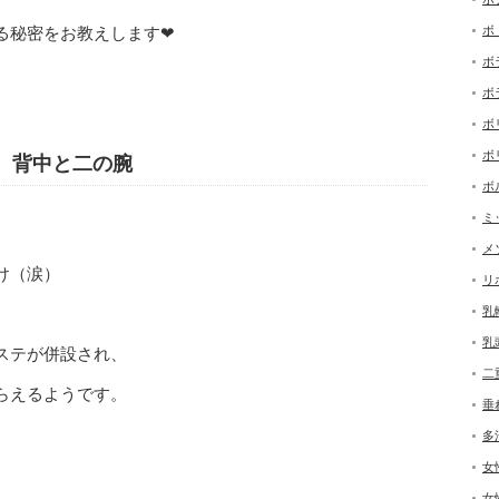
る秘密をお教えします❤
ボ
ボ
ボ
ボ
ボ
、背中と二の腕
ボ
ミ
メ
け（涙）
リ
乳
乳
ステが併設され、
二
らえるようです。
垂
多
女
女