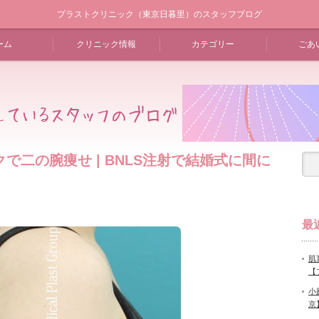
プラストクリニック（東京日暮里）のスタッフブログ
ーム
クリニック情報
カテゴリー
ごあ
で二の腕痩せ | BNLS注射で結婚式に間に
最
肌
【
小
京