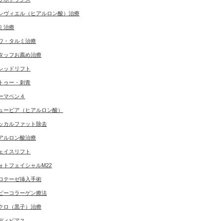
レヴィエル（ヒアルロン酸）治療
ミ治療
ワ・タルミ治療
タッフお薦め治療
レッドリフト
トゥー・刺青
ーマペン４
ュービア（ヒアルロン酸）
ッカルファット除去
アルロン酸治療
ェイスリフト
ォトフェイシャルM22
ロテーゼ挿入手術
ビーコラーゲン療法
クロ（黒子）治療
ディピアス