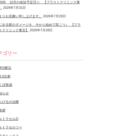
026年 10月の休診予定日☆ 【プラストクリニック東
】
2026年7月31日
よりお見舞い申し上げます。
2026年7月29日
に出る髪のダメージを、今から始めて防ごう♪ 【プラ
トクリニック東京】
2026年7月28日
テゴリー
CRS療法
NLS注射
くぼ形成
知らせ
ちびるの治療
挨拶
ルトラセルZi
ルトラセルツー
ラボトックス