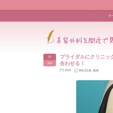
ホ
ブライダルにクリニック
26
合わせる！
Apr
2016
BNLS注射
,
痩身