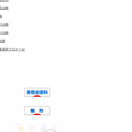
毛治療
胸
の治療
の治療
治療
翼基部プロテーゼ