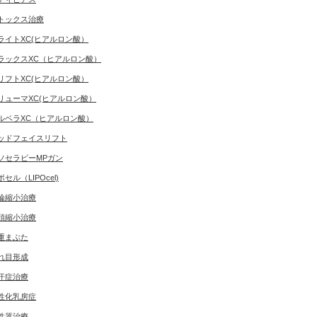
トックス治療
ライトXC(ヒアルロン酸）
ラックスXC（ヒアルロン酸）
リフトXC(ヒアルロン酸）
リューマXC(ヒアルロン酸）
ルベラXC（ヒアルロン酸）
ッドフェイスリフト
ソセラピーMPガン
ポセル（LIPOcel)
輪縮小治療
頭縮小治療
重まぶた
れ目形成
汗症治療
性化乳房症
性器治療