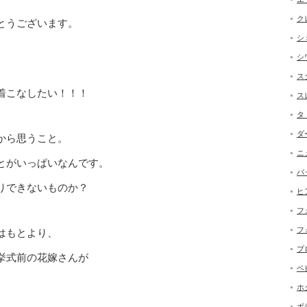
ク
とうございます。
シ
シ
ス
着こなしたい！！！
ス
タ
ダ
から思うこと。
ニ
とがいっぱいなんです。
バ
りできないものか？
ヒ
フ
フ
はもとより、
プ
挙式前の花嫁さんが
ベ
ホ
ボ