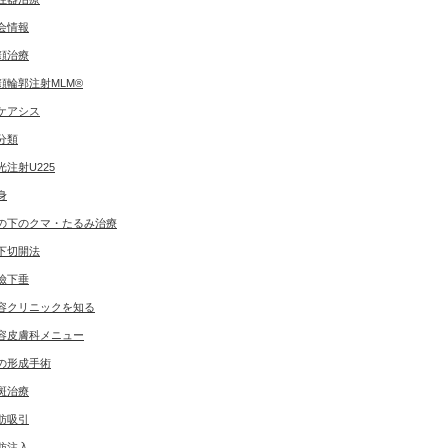
会情報
顔治療
顔輪郭注射MLM®
ケアシス
分類
光注射U225
身
の下のクマ・たるみ治療
下切開法
瞼下垂
容クリニックを知る
容皮膚科メニュー
の形成手術
斑治療
肪吸引
肪注入