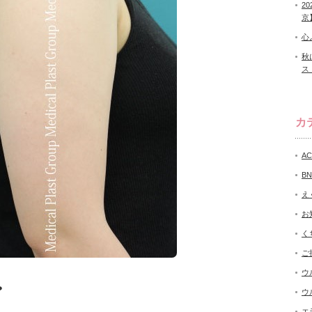
2
京
心
秋
ス
カ
A
B
え
お
く
ご
ウ
❤
ウ
エ