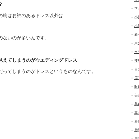
？
学
の腕はお袖のあるドレス以外は
小
小
新
のないのが多いんです。
未
水
見えてしまうのがウエディングドレス
痩
目
だってしまうのがドレスというものなんです。
眉
眼
美
美
耳
肝
脂
脂