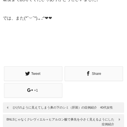
では、また(*˘︶˘*).｡.:*❤❤
Tweet
Share
+1
ひげのように見えてしまう鼻の下のシミ（肝斑）の症例紹介 40代女性
BNLSじゃなくクレヴィエル＝ヒアルロン酸で鼻先を小さく見えるようにした
症例紹介