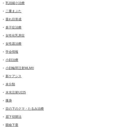
乳頭縮小治療
二重まぶた
垂れ目形成
多汗症治療
女性化乳房症
女性器治療
学会情報
小顔治療
小顔輪郭注射MLM®
新ケアシス
未分類
水光注射U225
痩身
目の下のクマ・たるみ治療
眉下切開法
眼瞼下垂