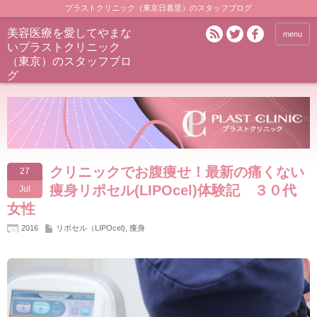
プラストクリニック（東京日暮里）のスタッフブログ
美容医療を愛してやまな
menu
いプラストクリニック
（東京）のスタッフブロ
グ
クリニックでお腹痩せ！最新の痛くない
27
痩身リポセル(LIPOcel)体験記 ３０代
Jul
女性
2016
リポセル（LIPOcel)
,
痩身