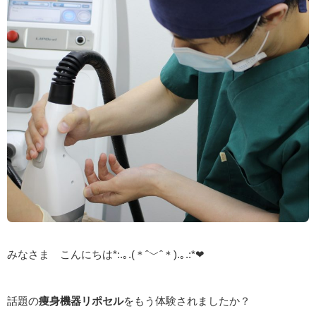
みなさま こんにちは*:.｡.(＊ˆ﹀ˆ＊).｡.:*❤
話題の
痩身機器リポセル
をもう体験されましたか？