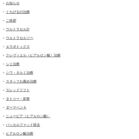
お知らせ
くちびるの治療
ご挨拶
ウルトラセルZi
ウルトラセルツー
エラボトックス
クレヴィエル（ヒアルロン酸）治療
シミ治療
シワ・タルミ治療
スタッフお薦め治療
スレッドリフト
タトゥー・刺青
ダーマペン４
ニュービア（ヒアルロン酸）
バッカルファット除去
ヒアルロン酸治療