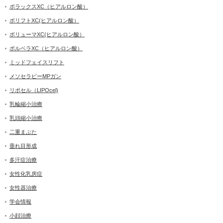
ボラックスXC（ヒアルロン酸）
ボリフトXC(ヒアルロン酸）
ボリューマXC(ヒアルロン酸）
ボルベラXC（ヒアルロン酸）
ミッドフェイスリフト
メソセラピーMPガン
リポセル（LIPOcel)
乳輪縮小治療
乳頭縮小治療
二重まぶた
垂れ目形成
多汗症治療
女性化乳房症
女性器治療
学会情報
小顔治療