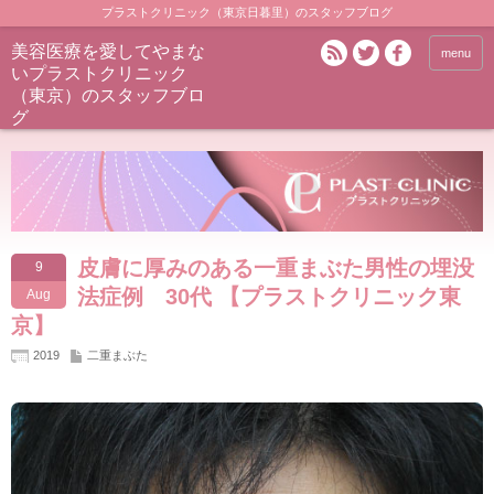
プラストクリニック（東京日暮里）のスタッフブログ
美容医療を愛してやまな
menu
いプラストクリニック
（東京）のスタッフブロ
グ
皮膚に厚みのある一重まぶた男性の埋没
9
法症例 30代 【プラストクリニック東
Aug
京】
2019
二重まぶた