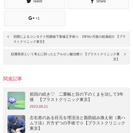
Tweet
Share
+1
切開によるコンタクト性眼瞼下垂修正手術☆ 2年9か月後の経過紹介 【プラ
ストクリニック東京】
顔層美容という考えに則ったヒアルロン酸治療☆ 【プラストクリニック東
京】
関連記事
前回の続き♡ 二重幅と目の下のくまを治して3年
後 【プラストクリニック東京】
2023.08.21
左右差のある目元を埋没法と脂肪組み換え術（裏ハ
ムラ法）片方ずつの手術で☆【プラストクリニック
東京】