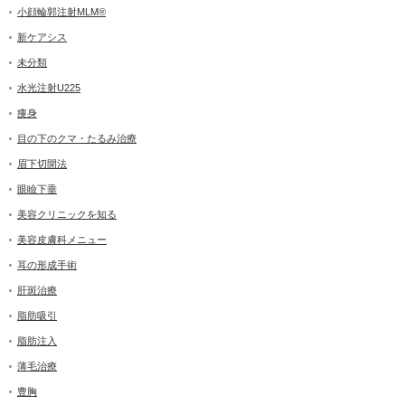
小顔輪郭注射MLM®
新ケアシス
未分類
水光注射U225
痩身
目の下のクマ・たるみ治療
眉下切開法
眼瞼下垂
美容クリニックを知る
美容皮膚科メニュー
耳の形成手術
肝斑治療
脂肪吸引
脂肪注入
薄毛治療
豊胸