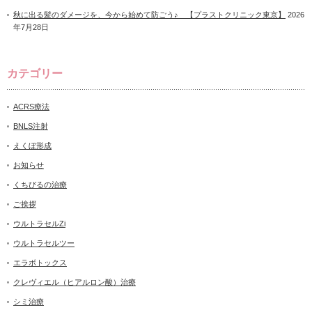
秋に出る髪のダメージを、今から始めて防ごう♪ 【プラストクリニック東京】
2026
年7月28日
カテゴリー
ACRS療法
BNLS注射
えくぼ形成
お知らせ
くちびるの治療
ご挨拶
ウルトラセルZi
ウルトラセルツー
エラボトックス
クレヴィエル（ヒアルロン酸）治療
シミ治療