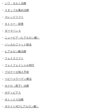
シワ・タルミ治療
スタッフお薦め治療
スレッドリフト
タトゥー・刺青
ダーマペン４
ニュービア（ヒアルロン酸）
バッカルファット除去
ヒアルロン酸治療
フェイスリフト
フォトフェイシャルM22
プロテーゼ挿入手術
ベビーコラーゲン療法
ホクロ（黒子）治療
ボディピアス
ボトックス治療
ボライトXC(ヒアルロン酸）