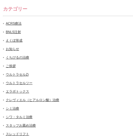
カテゴリー
ACRS療法
BNLS注射
えくぼ形成
お知らせ
くちびるの治療
ご挨拶
ウルトラセルZi
ウルトラセルツー
エラボトックス
クレヴィエル（ヒアルロン酸）治療
シミ治療
シワ・タルミ治療
スタッフお薦め治療
スレッドリフト