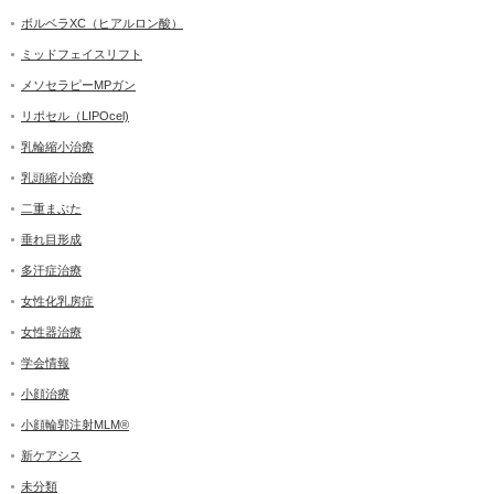
ボルベラXC（ヒアルロン酸）
ミッドフェイスリフト
メソセラピーMPガン
リポセル（LIPOcel)
乳輪縮小治療
乳頭縮小治療
二重まぶた
垂れ目形成
多汗症治療
女性化乳房症
女性器治療
学会情報
小顔治療
小顔輪郭注射MLM®
新ケアシス
未分類