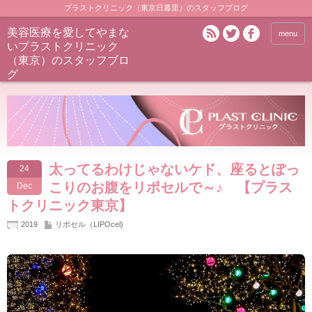
プラストクリニック（東京日暮里）のスタッフブログ
美容医療を愛してやまな
menu
いプラストクリニック
（東京）のスタッフブロ
グ
太ってるわけじゃないケド、座るとぽっ
24
こりのお腹をリポセルで～♪ 【プラス
Dec
トクリニック東京】
2019
リポセル（LIPOcel)