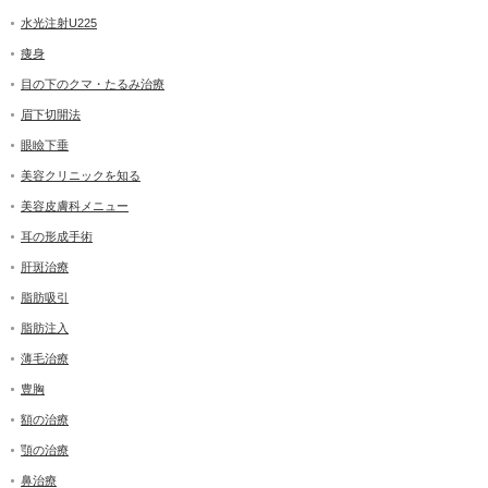
水光注射U225
痩身
目の下のクマ・たるみ治療
眉下切開法
眼瞼下垂
美容クリニックを知る
美容皮膚科メニュー
耳の形成手術
肝斑治療
脂肪吸引
脂肪注入
薄毛治療
豊胸
額の治療
顎の治療
鼻治療