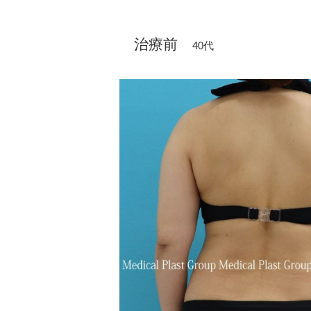
治療前
40代