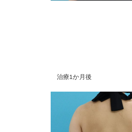
治療1か月後