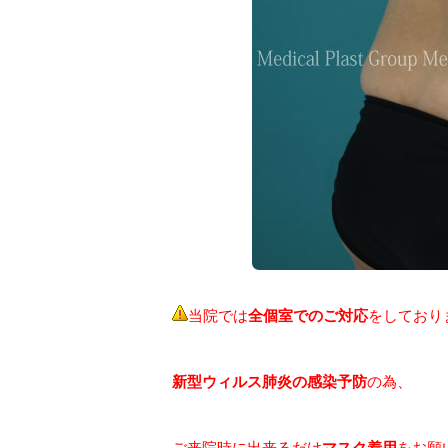
当院では
全個室でのご対応
をしており
新型ウィルス肺炎の感染予防
の為、
ご来院時に出来るだけ
マスク着用
をお願