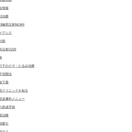
会情報
顔治療
顔輪郭注射MLM®
ケアシス
分類
光注射U225
身
の下のクマ・たるみ治療
下切開法
瞼下垂
容クリニックを知る
容皮膚科メニュー
の形成手術
斑治療
肪吸引
肪注入