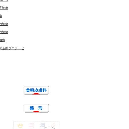
毛治療
胸
の治療
の治療
治療
翼基部プロテーゼ