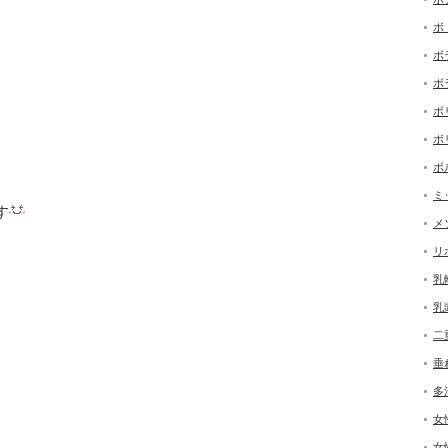
ボ
ボ
ボ
ボ
ボ
ボ
ミ
す
メ
リ
乳
乳
二
垂
多
女
女