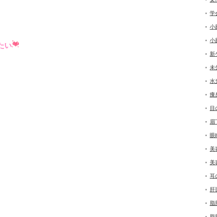
学
小
小
たい
新
未
水
痩
目
眉
眼
美
美
耳
肝
脂
脂