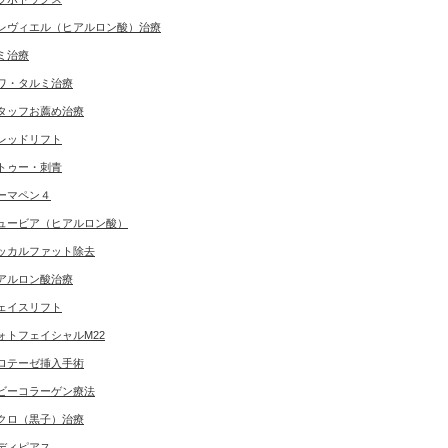
レヴィエル（ヒアルロン酸）治療
ミ治療
ワ・タルミ治療
タッフお薦め治療
レッドリフト
トゥー・刺青
ーマペン４
ュービア（ヒアルロン酸）
ッカルファット除去
アルロン酸治療
ェイスリフト
ォトフェイシャルM22
ロテーゼ挿入手術
ビーコラーゲン療法
クロ（黒子）治療
ディピアス