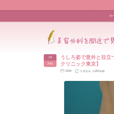
ホ
うしろ姿で意外と目立
19
クリニック東京】
Feb
2020
リポセル（LIPOcel)