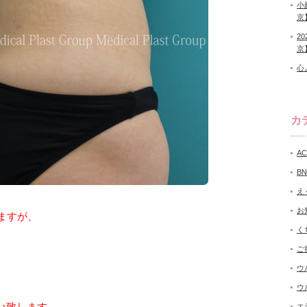
小
京
2
京
心
カ
A
B
え
お
ますが、
く
ご
ウ
ウ
い致します。
エ