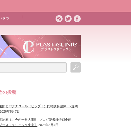
いさつ
近の投稿
腹部とバナナロール（ヒップ下）同時痩身治療 2週間
2026年8月7日
育治療は、今が一番大事‼ ブログ読者様特別企画
プラストクリニック東京】
2026年8月4日