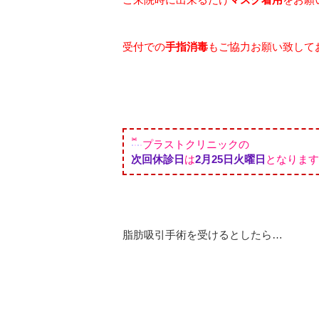
受付での
手指消毒
もご協力お願い致して
プラストクリニックの
次回休診日
は
2月25日火曜日
となります
脂肪吸引手術を受けるとしたら…