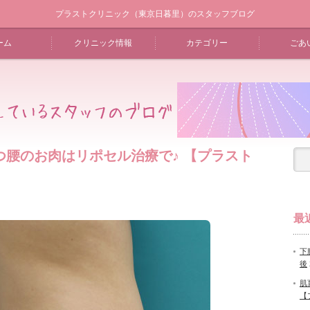
プラストクリニック（東京日暮里）のスタッフブログ
ーム
クリニック情報
カテゴリー
ごあ
つ腰のお肉はリポセル治療で♪ 【プラスト
最
下
後
肌
【