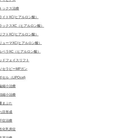
トックス治療
ライトXC(ヒアルロン酸）
ラックスXC（ヒアルロン酸）
リフトXC(ヒアルロン酸）
リューマXC(ヒアルロン酸）
ルベラXC（ヒアルロン酸）
ッドフェイスリフト
ソセラピーMPガン
ポセル（LIPOcel)
輪縮小治療
頭縮小治療
重まぶた
れ目形成
汗症治療
性化乳房症
性器治療