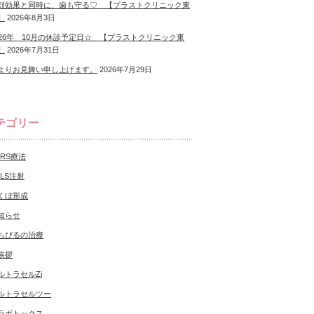
顔効果と同時に、歯も守る♡ 【プラストクリニック東
】
2026年8月3日
026年 10月の休診予定日☆ 【プラストクリニック東
】
2026年7月31日
よりお見舞い申し上げます。
2026年7月29日
テゴリー
CRS療法
NLS注射
くぼ形成
知らせ
ちびるの治療
挨拶
ルトラセルZi
ルトラセルツー
ラボトックス