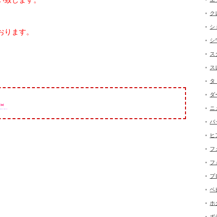
ク
シ
おります。
シ
ス
ス
タ
ダ
ニ
バ
ヒ
フ
フ
プ
ベ
ホ
ボ