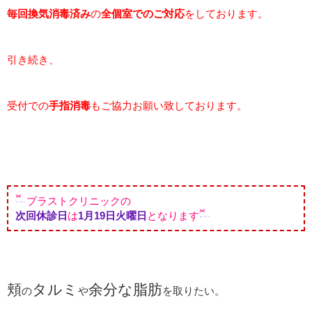
毎回
換気消毒済み
の
全個室でのご対応
をしております。
引き続き、
受付での
手指消毒
もご協力お願い致しております。
プラストクリニックの
次回休診日
は
1月19日火曜日
となります
頬
タルミ
余分な脂肪
の
や
を取りたい。