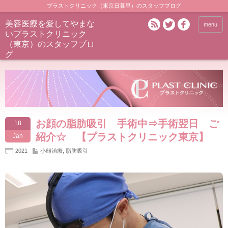
プラストクリニック（東京日暮里）のスタッフブログ
美容医療を愛してやまな
menu
いプラストクリニック
（東京）のスタッフブロ
グ
お顔の脂肪吸引 手術中⇒手術翌日 ご
18
紹介☆ 【プラストクリニック東京】
Jan
2021
小顔治療
,
脂肪吸引