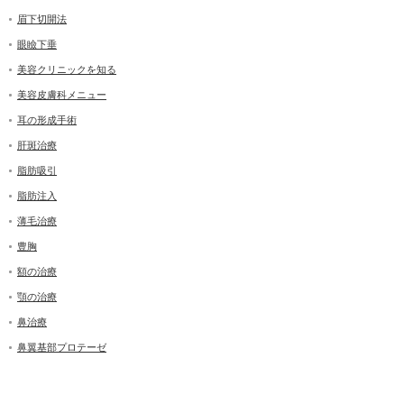
眉下切開法
眼瞼下垂
美容クリニックを知る
美容皮膚科メニュー
耳の形成手術
肝斑治療
脂肪吸引
脂肪注入
薄毛治療
豊胸
額の治療
顎の治療
鼻治療
鼻翼基部プロテーゼ