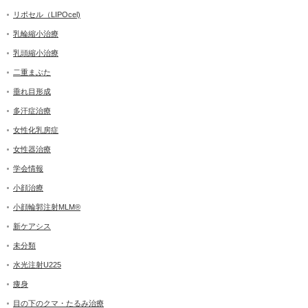
リポセル（LIPOcel)
乳輪縮小治療
乳頭縮小治療
二重まぶた
垂れ目形成
多汗症治療
女性化乳房症
女性器治療
学会情報
小顔治療
小顔輪郭注射MLM®
新ケアシス
未分類
水光注射U225
痩身
目の下のクマ・たるみ治療