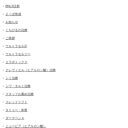
BNLS注射
えくぼ形成
お知らせ
くちびるの治療
ご挨拶
ウルトラセルZi
ウルトラセルツー
エラボトックス
クレヴィエル（ヒアルロン酸）治療
シミ治療
シワ・タルミ治療
スタッフお薦め治療
スレッドリフト
タトゥー・刺青
ダーマペン４
ニュービア（ヒアルロン酸）