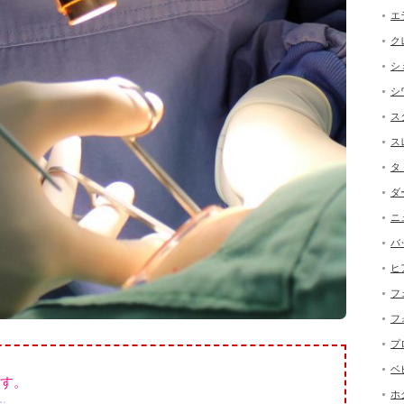
エ
ク
シ
シ
ス
ス
タ
ダ
ニ
バ
ヒ
フ
フ
プ
ベ
す。
ホ