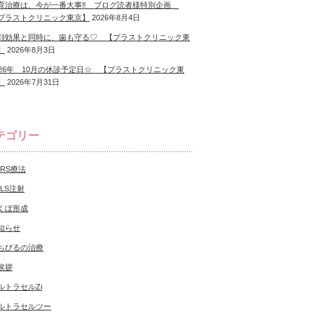
育治療は、今が一番大事‼ ブログ読者様特別企画
プラストクリニック東京】
2026年8月4日
顔効果と同時に、歯も守る♡ 【プラストクリニック東
】
2026年8月3日
026年 10月の休診予定日☆ 【プラストクリニック東
】
2026年7月31日
テゴリー
CRS療法
NLS注射
くぼ形成
知らせ
ちびるの治療
挨拶
ルトラセルZi
ルトラセルツー