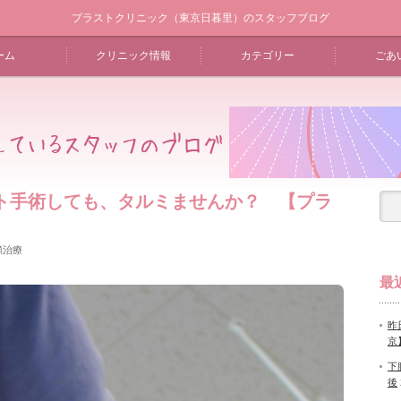
プラストクリニック（東京日暮里）のスタッフブログ
ーム
クリニック情報
カテゴリー
ごあ
ット手術しても、タルミませんか？ 【プラ
顔治療
最
昨
京
下
後