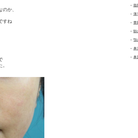
脂
なのか、
薄
ですね
豊
額
顎
鼻
鼻
で
た。