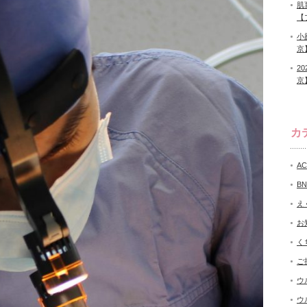
肌
【
小
京
2
京
カ
A
B
え
お
く
ご
ウ
ウ