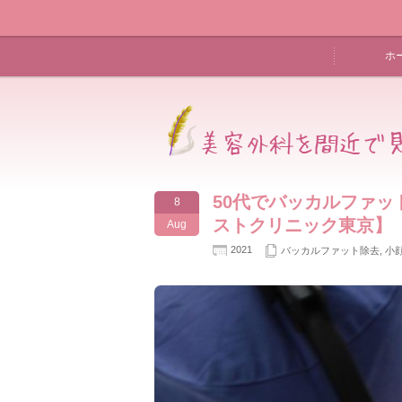
ホ
50代でバッカルファ
8
ストクリニック東京】
Aug
2021
バッカルファット除去
,
小