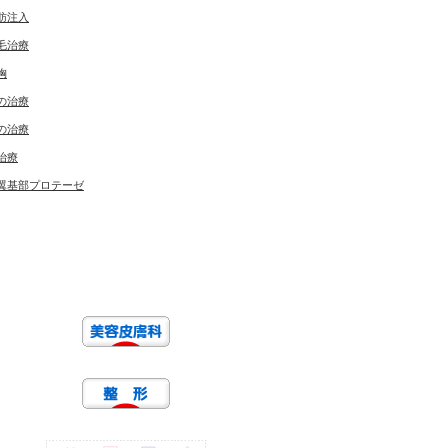
肪注入
毛治療
胸
の治療
の治療
治療
翼基部プロテーゼ