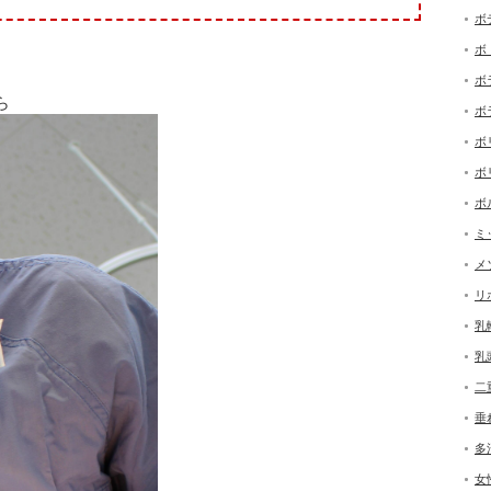
ボ
ボ
ボ
ら
ボ
ボ
ボ
ボ
ミ
メ
リ
乳
乳
二
垂
多
女