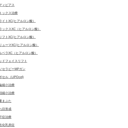
ディピアス
トックス治療
ライトXC(ヒアルロン酸）
ラックスXC（ヒアルロン酸）
リフトXC(ヒアルロン酸）
リューマXC(ヒアルロン酸）
ルベラXC（ヒアルロン酸）
ッドフェイスリフト
ソセラピーMPガン
ポセル（LIPOcel)
輪縮小治療
頭縮小治療
重まぶた
れ目形成
汗症治療
性化乳房症