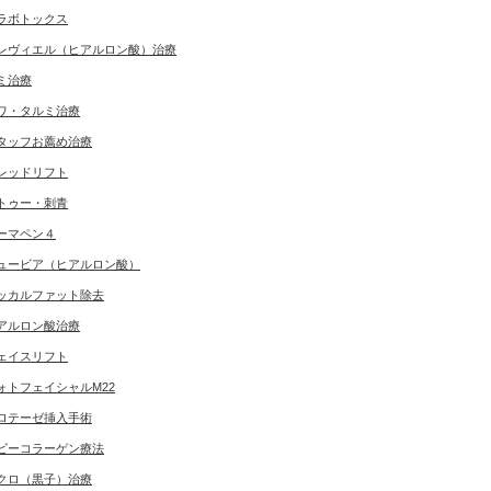
ラボトックス
レヴィエル（ヒアルロン酸）治療
ミ治療
ワ・タルミ治療
タッフお薦め治療
レッドリフト
トゥー・刺青
ーマペン４
ュービア（ヒアルロン酸）
ッカルファット除去
アルロン酸治療
ェイスリフト
ォトフェイシャルM22
ロテーゼ挿入手術
ビーコラーゲン療法
クロ（黒子）治療