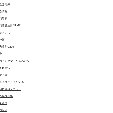
性器治療
会情報
顔治療
顔輪郭注射MLM®
ケアシス
分類
光注射U225
身
の下のクマ・たるみ治療
下切開法
瞼下垂
容クリニックを知る
容皮膚科メニュー
の形成手術
斑治療
肪吸引