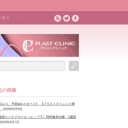
いさつ
近の投稿
日より、手術dayスタート‼ 【プラストクリニック東
】
2026年8月8日
腹部とバナナロール（ヒップ下）同時痩身治療 2週間
2026年8月7日