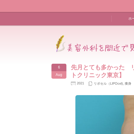
ホ
先月とても多かった 
6
トクリニック東京】
Aug
2021
リポセル（LIPOcel)
,
痩身