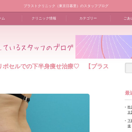
プラストクリニック（東京日暮里）のスタッフブログ
ーム
クリニック情報
カテゴリー
ごあ
リポセルでの下半身痩せ治療♡ 【プラス
最
昨
京
下
後