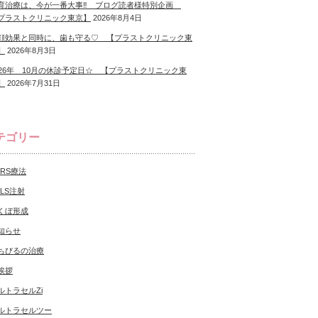
育治療は、今が一番大事‼ ブログ読者様特別企画
プラストクリニック東京】
2026年8月4日
顔効果と同時に、歯も守る♡ 【プラストクリニック東
】
2026年8月3日
026年 10月の休診予定日☆ 【プラストクリニック東
】
2026年7月31日
テゴリー
CRS療法
NLS注射
くぼ形成
知らせ
ちびるの治療
挨拶
ルトラセルZi
ルトラセルツー