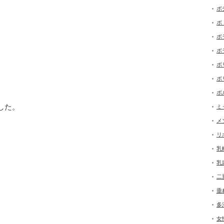
ボ
ボ
ボ
ボ
ボ
ボ
ボ
した。
ミ
メ
リ
乳
乳
二
垂
多
女