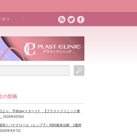
いさつ
近の投稿
日より、手術dayスタート‼ 【プラストクリニック東
】
2026年8月8日
腹部とバナナロール（ヒップ下）同時痩身治療 2週間
2026年8月7日