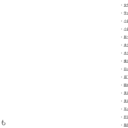
女
学
小
小
新
未
水
痩
目
眉
眼
美
美
耳
肝
もも
脂