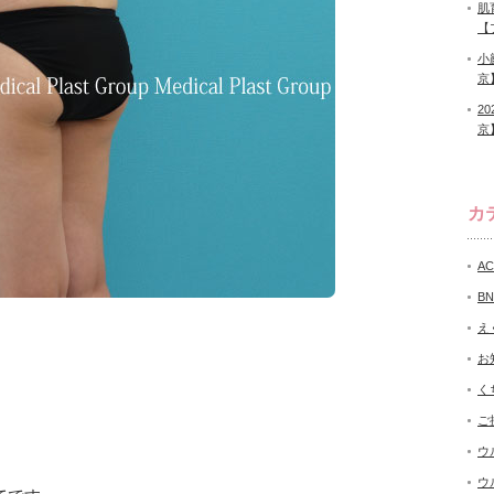
肌
【
小
京
2
京
カ
A
B
え
お
く
ご
ウ
ウ