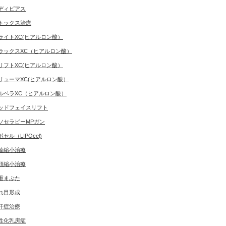
ディピアス
トックス治療
ライトXC(ヒアルロン酸）
ラックスXC（ヒアルロン酸）
リフトXC(ヒアルロン酸）
リューマXC(ヒアルロン酸）
ルベラXC（ヒアルロン酸）
ッドフェイスリフト
ソセラピーMPガン
ポセル（LIPOcel)
輪縮小治療
頭縮小治療
重まぶた
れ目形成
汗症治療
性化乳房症