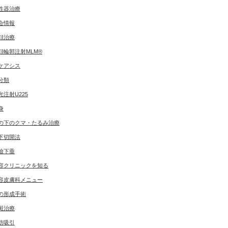
性器治療
会情報
顔治療
顔輪郭注射MLM®
ケアシス
分類
光注射U225
身
の下のクマ・たるみ治療
下切開法
瞼下垂
容クリニックを知る
容皮膚科メニュー
の形成手術
斑治療
肪吸引