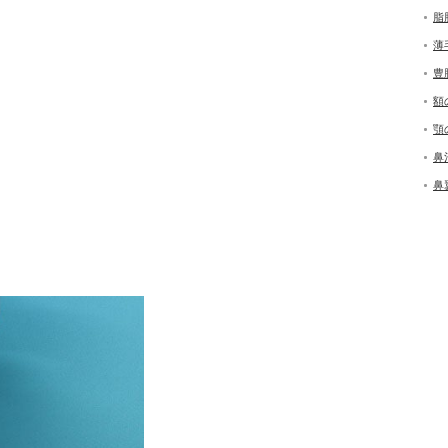
脂
薄
豊
額
顎
鼻
鼻