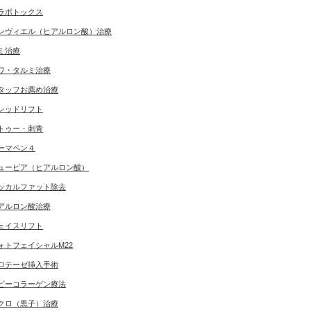
ラボトックス
レヴィエル（ヒアルロン酸）治療
ミ治療
ワ・タルミ治療
タッフお薦め治療
レッドリフト
トゥー・刺青
ーマペン４
ュービア（ヒアルロン酸）
ッカルファット除去
アルロン酸治療
ェイスリフト
ォトフェイシャルM22
ロテーゼ挿入手術
ビーコラーゲン療法
クロ（黒子）治療