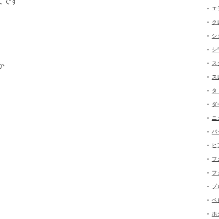
てです
エ
ク
シ
シ
ス
か
ス
タ
ダ
ニ
バ
ヒ
フ
フ
プ
ベ
ホ