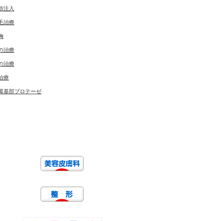
肪注入
毛治療
胸
の治療
の治療
治療
翼基部プロテーゼ