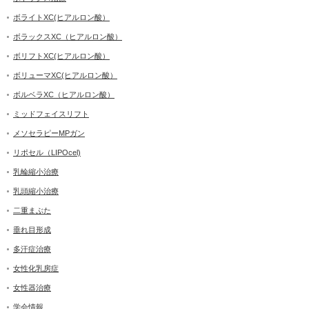
ボライトXC(ヒアルロン酸）
ボラックスXC（ヒアルロン酸）
ボリフトXC(ヒアルロン酸）
ボリューマXC(ヒアルロン酸）
ボルベラXC（ヒアルロン酸）
ミッドフェイスリフト
メソセラピーMPガン
リポセル（LIPOcel)
乳輪縮小治療
乳頭縮小治療
二重まぶた
垂れ目形成
多汗症治療
女性化乳房症
女性器治療
学会情報