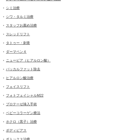
シミ治療
シワ・タルミ治療
スタッフお薦め治療
スレッドリフト
タトゥー・刺青
ダーマペン４
ニュービア（ヒアルロン酸）
バッカルファット除去
ヒアルロン酸治療
フェイスリフト
フォトフェイシャルM22
プロテーゼ挿入手術
ベビーコラーゲン療法
ホクロ（黒子）治療
ボディピアス
ボトックス治療