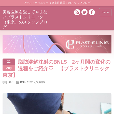
プラストクリニック（東京日暮里）のスタッフブログ
美容医療を愛してやまな
menu
いプラストクリニック
（東京）のスタッフブロ
グ
脂肪溶解注射のBNLS 2ヶ月間の変化の
21
過程をご紹介♡ 【プラストクリニック
Aug
東京】
2021
BNLS注射
,
小顔治療