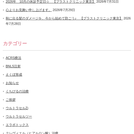
2026年 10月の休診予定日☆ 【プラストクリニック東京】
2026年7月31日
心よりお見舞い申し上げます。
2026年7月29日
秋に出る髪のダメージを、今から始めて防ごう♪ 【プラストクリニック東京】
2026
年7月28日
カテゴリー
ACRS療法
BNLS注射
えくぼ形成
お知らせ
くちびるの治療
ご挨拶
ウルトラセルZi
ウルトラセルツー
エラボトックス
クレヴィエル（ヒアルロン酸）治療