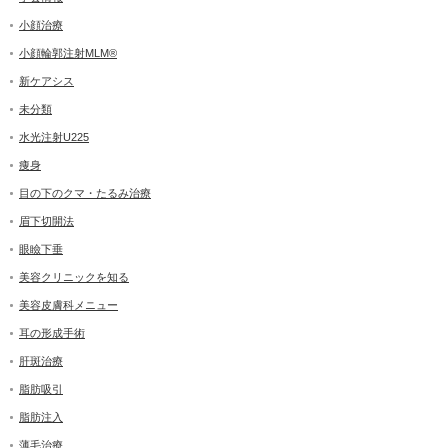
小顔治療
小顔輪郭注射MLM®
新ケアシス
未分類
水光注射U225
痩身
目の下のクマ・たるみ治療
眉下切開法
眼瞼下垂
美容クリニックを知る
美容皮膚科メニュー
耳の形成手術
肝斑治療
脂肪吸引
脂肪注入
薄毛治療