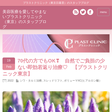
プラストクリニック（東京日暮里）のスタッフブログ
美容医療を愛してやまな
menu
いプラストクリニック
（東京）のスタッフブロ
グ
70代の方でもOK❣ 自然でご負担の少
19
ない即効若返り治療♡ 【プラストクリ
Feb
ニック東京】
2022
シワ・タルミ治療
,
スレッドリフト
,
ボリューマXC(ヒアルロン酸）