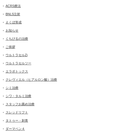
ACRS療法
BNLS注射
えくぼ形成
お知らせ
くちびるの治療
ご挨拶
ウルトラセルZi
ウルトラセルツー
エラボトックス
クレヴィエル（ヒアルロン酸）治療
シミ治療
シワ・タルミ治療
スタッフお薦め治療
スレッドリフト
タトゥー・刺青
ダーマペン４