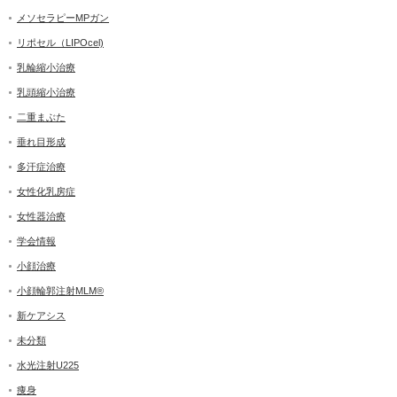
メソセラピーMPガン
リポセル（LIPOcel)
乳輪縮小治療
乳頭縮小治療
二重まぶた
垂れ目形成
多汗症治療
女性化乳房症
女性器治療
学会情報
小顔治療
小顔輪郭注射MLM®
新ケアシス
未分類
水光注射U225
痩身