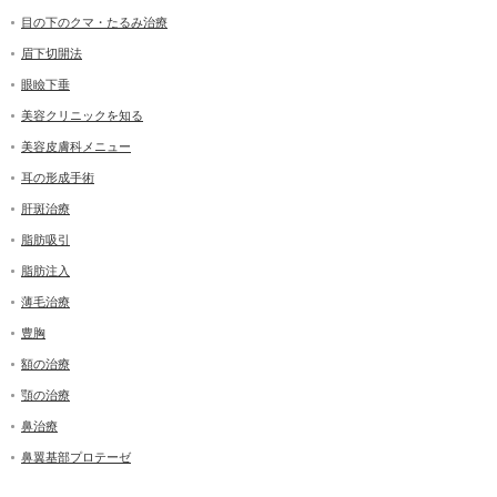
目の下のクマ・たるみ治療
眉下切開法
眼瞼下垂
美容クリニックを知る
美容皮膚科メニュー
耳の形成手術
肝斑治療
脂肪吸引
脂肪注入
薄毛治療
豊胸
額の治療
顎の治療
鼻治療
鼻翼基部プロテーゼ