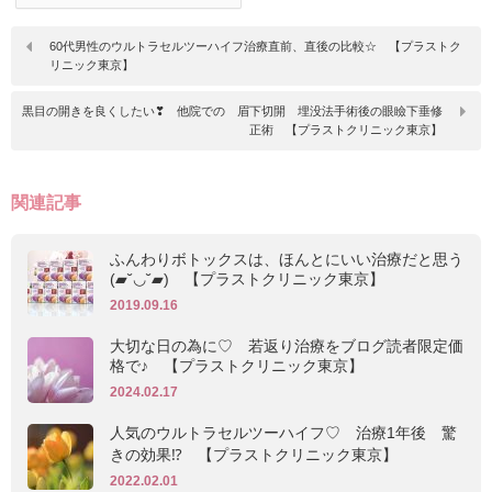
60代男性のウルトラセルツーハイフ治療直前、直後の比較☆ 【プラストク
リニック東京】
黒目の開きを良くしたい❣ 他院での 眉下切開 埋没法手術後の眼瞼下垂修
正術 【プラストクリニック東京】
関連記事
ふんわりボトックスは、ほんとにいい治療だと思う
(▰˘◡˘▰) 【プラストクリニック東京】
2019.09.16
大切な日の為に♡ 若返り治療をブログ読者限定価
格で♪ 【プラストクリニック東京】
2024.02.17
人気のウルトラセルツーハイフ♡ 治療1年後 驚
きの効果⁉ 【プラストクリニック東京】
2022.02.01