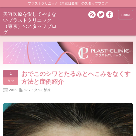
プラストクリニック（東京日暮里）のスタッフブログ
美容医療を愛してやまな
menu
いプラストクリニック
（東京）のスタッフブロ
グ
おでこのシワとたるみとへこみをなくす
1
方法と症例紹介
Mar
2015
シワ・タルミ治療