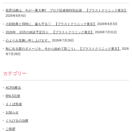
肌育治療は、今が一番大事‼ ブログ読者様特別企画 【プラストクリニック東京】
2026年8月4日
小顔効果と同時に、歯も守る♡ 【プラストクリニック東京】
2026年8月3日
2026年 10月の休診予定日☆ 【プラストクリニック東京】
2026年7月31日
心よりお見舞い申し上げます。
2026年7月29日
秋に出る髪のダメージを、今から始めて防ごう♪ 【プラストクリニック東京】
2026
年7月28日
カテゴリー
ACRS療法
BNLS注射
えくぼ形成
お知らせ
くちびるの治療
ご挨拶