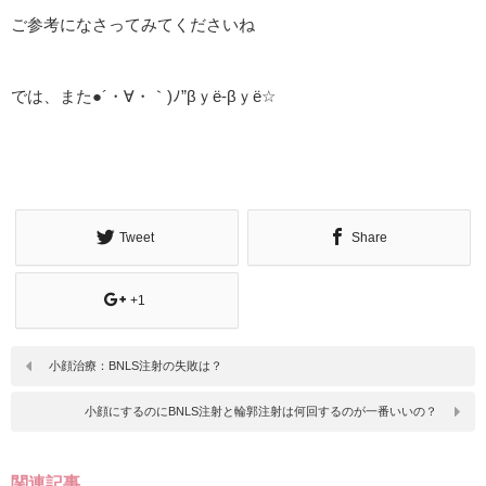
ご参考になさってみてくださいね
では、また●´・∀・｀)ﾉ”βｙё-βｙё☆
Tweet
Share
+1
小顔治療：BNLS注射の失敗は？
小顔にするのにBNLS注射と輪郭注射は何回するのが一番いいの？
関連記事