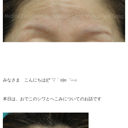
みなさま こんにちは((*´▽｀o)o゛―♪
本日は、おでこのシワとへこみについてのお話です