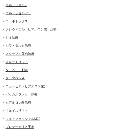
ウルトラセルZi
ウルトラセルツー
エラボトックス
クレヴィエル（ヒアルロン酸）治療
シミ治療
シワ・タルミ治療
スタッフお薦め治療
スレッドリフト
タトゥー・刺青
ダーマペン４
ニュービア（ヒアルロン酸）
バッカルファット除去
ヒアルロン酸治療
フェイスリフト
フォトフェイシャルM22
プロテーゼ挿入手術