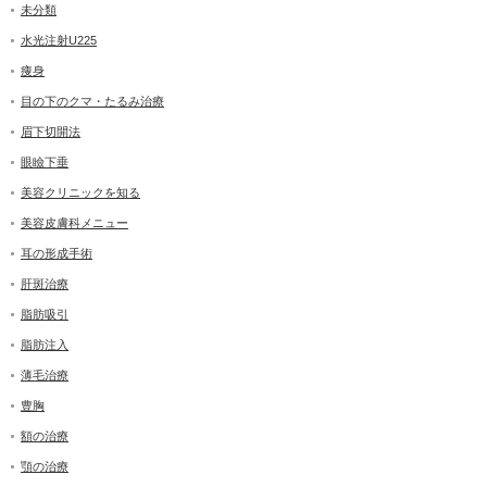
未分類
水光注射U225
痩身
目の下のクマ・たるみ治療
眉下切開法
眼瞼下垂
美容クリニックを知る
美容皮膚科メニュー
耳の形成手術
肝斑治療
脂肪吸引
脂肪注入
薄毛治療
豊胸
額の治療
顎の治療