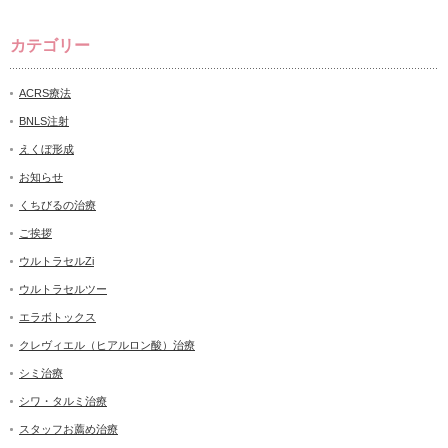
カテゴリー
ACRS療法
BNLS注射
えくぼ形成
お知らせ
くちびるの治療
ご挨拶
ウルトラセルZi
ウルトラセルツー
エラボトックス
クレヴィエル（ヒアルロン酸）治療
シミ治療
シワ・タルミ治療
スタッフお薦め治療