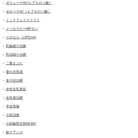
ボリューマXC(ヒアルロン酸）
ボルベラXC（ヒアルロン酸）
ミッドフェイスリフト
メソセラピーMPガン
リポセル（LIPOcel)
乳輪縮小治療
乳頭縮小治療
二重まぶた
垂れ目形成
多汗症治療
女性化乳房症
女性器治療
学会情報
小顔治療
小顔輪郭注射MLM®
新ケアシス