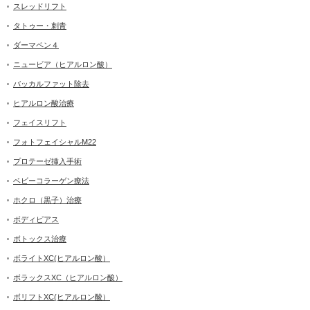
スレッドリフト
タトゥー・刺青
ダーマペン４
ニュービア（ヒアルロン酸）
バッカルファット除去
ヒアルロン酸治療
フェイスリフト
フォトフェイシャルM22
プロテーゼ挿入手術
ベビーコラーゲン療法
ホクロ（黒子）治療
ボディピアス
ボトックス治療
ボライトXC(ヒアルロン酸）
ボラックスXC（ヒアルロン酸）
ボリフトXC(ヒアルロン酸）