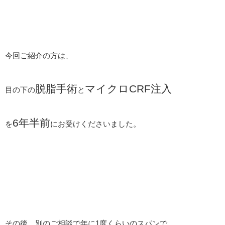
今回ご紹介の方は、
脱脂手術
マイクロCRF注入
目の下の
と
6年半前
を
にお受けくださいました。
その後、別のご相談で年に1度くらいのスパンで