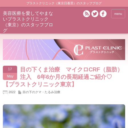
プラストクリニック（東京日暮里）のスタッフブログ
美容医療を愛してやまな
menu
いプラストクリニック
（東京）のスタッフブロ
グ
目の下くま治療 マイクロCRF（脂肪）
17
注入 6年6か月の長期経過ご紹介♡
May
【プラストクリニック東京】
2022
目の下のクマ・たるみ治療