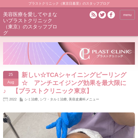
プラストクリニック（東京日暮里）のスタッフブログ
美容医療を愛してやまな
menu
いプラストクリニック
（東京）のスタッフブロ
グ
新しい☆TCAシャイニングピーリング
25
☆ アンチエイジング効果を最大限に
Aug
♪ 【プラストクリニック東京】
2022
シミ治療
,
シワ・タルミ治療
,
美容皮膚科メニュー