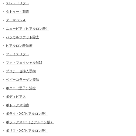
スレッドリフト
タトゥー・刺青
ダーマペン４
ニュービア（ヒアルロン酸）
バッカルファット除去
ヒアルロン酸治療
フェイスリフト
フォトフェイシャルM22
プロテーゼ挿入手術
ベビーコラーゲン療法
ホクロ（黒子）治療
ボディピアス
ボトックス治療
ボライトXC(ヒアルロン酸）
ボラックスXC（ヒアルロン酸）
ボリフトXC(ヒアルロン酸）