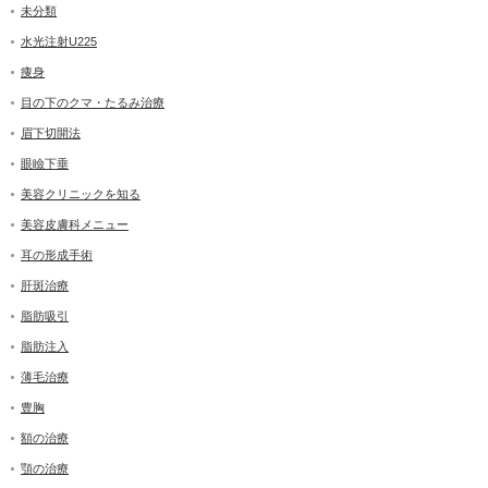
未分類
水光注射U225
痩身
目の下のクマ・たるみ治療
眉下切開法
眼瞼下垂
美容クリニックを知る
美容皮膚科メニュー
耳の形成手術
肝斑治療
脂肪吸引
脂肪注入
薄毛治療
豊胸
額の治療
顎の治療