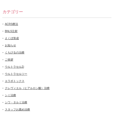
カテゴリー
ACRS療法
BNLS注射
えくぼ形成
お知らせ
くちびるの治療
ご挨拶
ウルトラセルZi
ウルトラセルツー
エラボトックス
クレヴィエル（ヒアルロン酸）治療
シミ治療
シワ・タルミ治療
スタッフお薦め治療