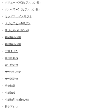
ボリューマXC(ヒアルロン酸）
ボルベラXC（ヒアルロン酸）
ミッドフェイスリフト
メソセラピーMPガン
リポセル（LIPOcel)
乳輪縮小治療
乳頭縮小治療
二重まぶた
垂れ目形成
多汗症治療
女性化乳房症
女性器治療
学会情報
小顔治療
小顔輪郭注射MLM®
新ケアシス