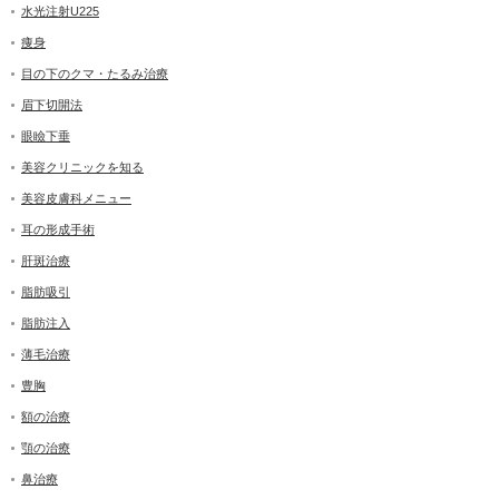
水光注射U225
痩身
目の下のクマ・たるみ治療
眉下切開法
眼瞼下垂
美容クリニックを知る
美容皮膚科メニュー
耳の形成手術
肝斑治療
脂肪吸引
脂肪注入
薄毛治療
豊胸
額の治療
顎の治療
鼻治療