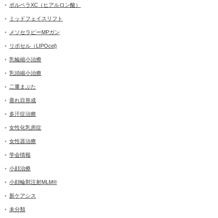
ボルベラXC（ヒアルロン酸）
ミッドフェイスリフト
メソセラピーMPガン
リポセル（LIPOcel)
乳輪縮小治療
乳頭縮小治療
二重まぶた
垂れ目形成
多汗症治療
女性化乳房症
女性器治療
学会情報
小顔治療
小顔輪郭注射MLM®
新ケアシス
未分類