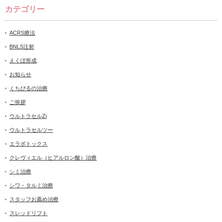
カテゴリー
ACRS療法
BNLS注射
えくぼ形成
お知らせ
くちびるの治療
ご挨拶
ウルトラセルZi
ウルトラセルツー
エラボトックス
クレヴィエル（ヒアルロン酸）治療
シミ治療
シワ・タルミ治療
スタッフお薦め治療
スレッドリフト