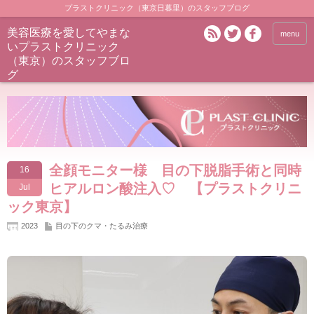
プラストクリニック（東京日暮里）のスタッフブログ
美容医療を愛してやまな
menu
いプラストクリニック
（東京）のスタッフブロ
グ
全顔モニター様 目の下脱脂手術と同時
16
ヒアルロン酸注入♡ 【プラストクリニ
Jul
ック東京】
2023
目の下のクマ・たるみ治療