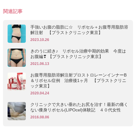
関連記事
手強いお腹の脂肪に☆ リポセル＋お腹専用脂肪溶
解注射 【プラストクリニック東京】
2023.10.26
きのうに続き♪ リポセル治療中期的効果 今度は
お腹編❣ 【プラストクリニック東京】
2021.06.13
お腹専用脂肪溶解注射プロストロレーンインナーB
＆リポセル症例 治療後1ヶ月 【プラストクリニ
ック東京】
2020.04.24
クリニックで大きい垂れたお尻を治す！最新の痛く
ない痩身リポセル(LIPOcel)体験記 ４０代女性
2016.08.06