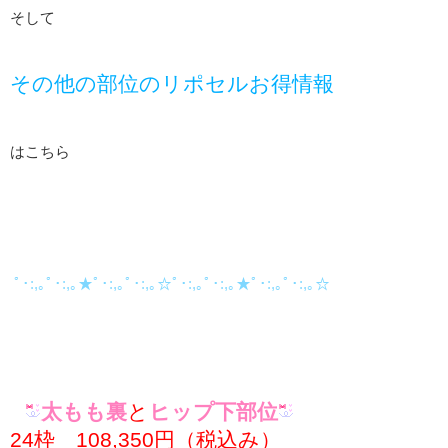
そして
その他の部位のリポセルお得情報
はこちら
ﾟ･:,｡ﾟ･:,｡★ﾟ･:,｡ﾟ･:,｡☆ﾟ･:,｡ﾟ･:,｡★ﾟ･:,｡ﾟ･:,｡☆
太もも裏
と
ヒップ下部位
24枠 108,350円（税込み）