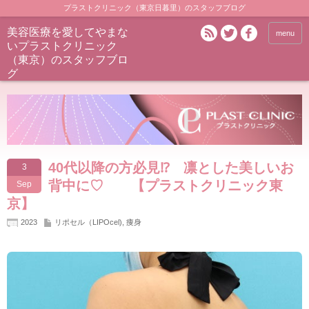
プラストクリニック（東京日暮里）のスタッフブログ
美容医療を愛してやまな
menu
いプラストクリニック
（東京）のスタッフブロ
グ
40代以降の方必見⁉ 凛とした美しいお
3
背中に♡ 【プラストクリニック東
Sep
京】
2023
リポセル（LIPOcel)
,
痩身