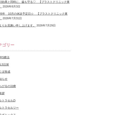
顔効果と同時に、歯も守る♡ 【プラストクリニック東
】
2026年8月3日
026年 10月の休診予定日☆ 【プラストクリニック東
】
2026年7月31日
よりお見舞い申し上げます。
2026年7月29日
テゴリー
CRS療法
NLS注射
くぼ形成
知らせ
ちびるの治療
挨拶
ルトラセルZi
ルトラセルツー
ラボトックス