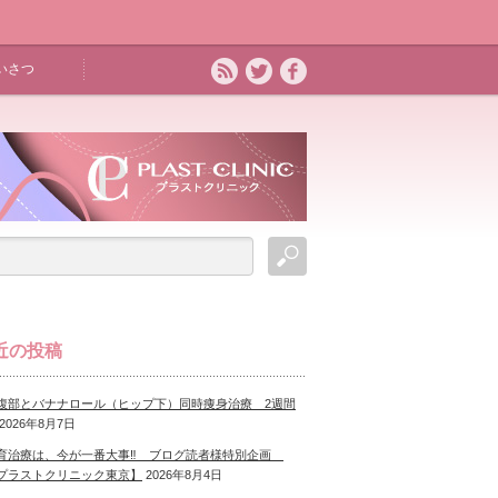
いさつ
近の投稿
腹部とバナナロール（ヒップ下）同時痩身治療 2週間
2026年8月7日
育治療は、今が一番大事‼ ブログ読者様特別企画
プラストクリニック東京】
2026年8月4日