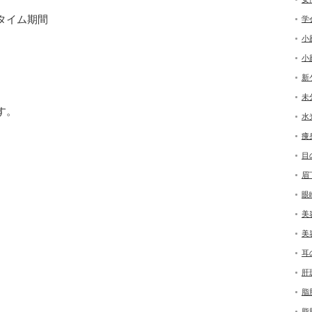
タイム期間
学
小
小
新
未
す。
水
痩
目
眉
眼
美
美
耳
肝
脂
脂