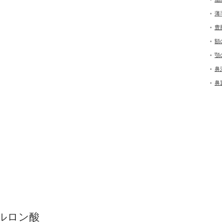
薄
豊
額
顎
鼻
鼻
ルロン酸