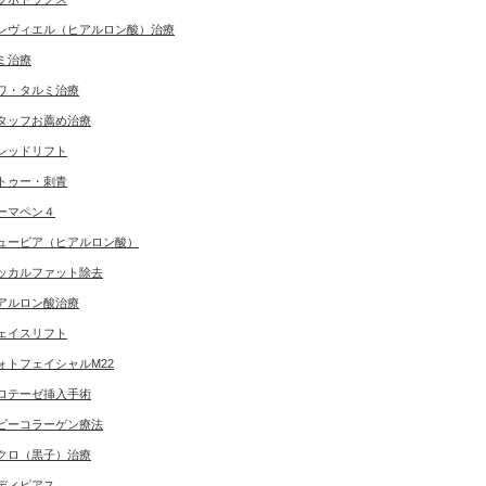
レヴィエル（ヒアルロン酸）治療
ミ治療
ワ・タルミ治療
タッフお薦め治療
レッドリフト
トゥー・刺青
ーマペン４
ュービア（ヒアルロン酸）
ッカルファット除去
アルロン酸治療
ェイスリフト
ォトフェイシャルM22
ロテーゼ挿入手術
ビーコラーゲン療法
クロ（黒子）治療
ディピアス