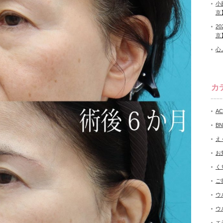
小
京
2
京
心
カ
A
B
え
お
く
ご
ウ
ウ
エ