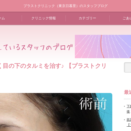
プラストクリニック（東京日暮里）のスタッフブログ
ーム
クリニック情報
カテゴリー
ごあ
く目の下のタルミを治す♪ 【プラストクリ
最
下
後
肌
【