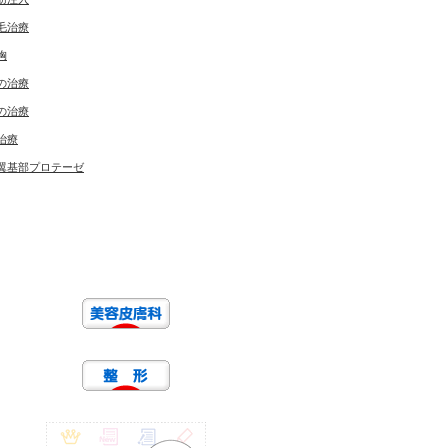
毛治療
胸
の治療
の治療
治療
翼基部プロテーゼ