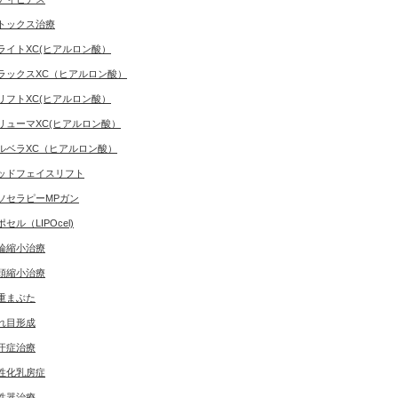
トックス治療
ライトXC(ヒアルロン酸）
ラックスXC（ヒアルロン酸）
リフトXC(ヒアルロン酸）
リューマXC(ヒアルロン酸）
ルベラXC（ヒアルロン酸）
ッドフェイスリフト
ソセラピーMPガン
ポセル（LIPOcel)
輪縮小治療
頭縮小治療
重まぶた
れ目形成
汗症治療
性化乳房症
性器治療