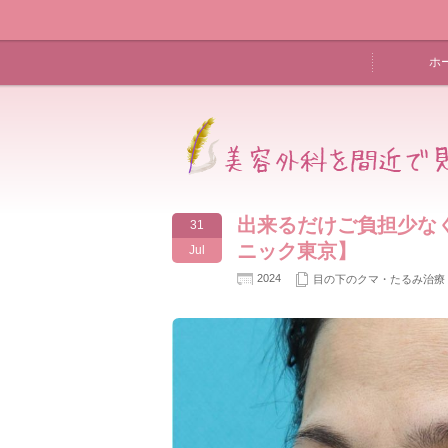
ホ
出来るだけご負担少な
31
ニック東京】
Jul
2024
目の下のクマ・たるみ治療