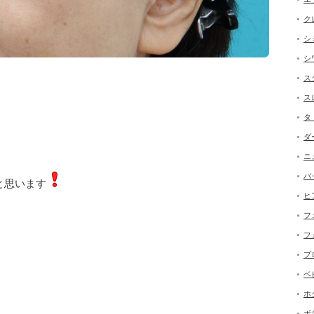
ク
シ
シ
ス
ス
タ
ダ
ニ
バ
と思います
ヒ
フ
フ
プ
ベ
ホ
ボ