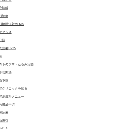
会情報
顔治療
顔輪郭注射MLM®
ケアシス
分類
光注射U225
身
の下のクマ・たるみ治療
下切開法
瞼下垂
容クリニックを知る
容皮膚科メニュー
の形成手術
斑治療
肪吸引
肪注入