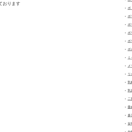
ております
ボ
ボ
ボ
ボ
ボ
ボ
ミ
メ
リ
乳
乳
二
垂
多
女
女