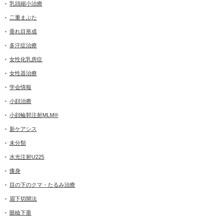
乳頭縮小治療
二重まぶた
垂れ目形成
多汗症治療
女性化乳房症
女性器治療
学会情報
小顔治療
小顔輪郭注射MLM®
新ケアシス
未分類
水光注射U225
痩身
目の下のクマ・たるみ治療
眉下切開法
眼瞼下垂