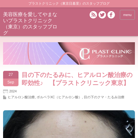
プラストクリニック（東京日暮里）のスタッフブログ
美容医療を愛してやまな
menu
いプラストクリニック
（東京）のスタッフブロ
グ
目の下のたるみに、ヒアルロン酸治療の
27
即効性♪ 【プラストクリニック東京】
Sep
2024
ヒアルロン酸治療
,
ボルベラXC（ヒアルロン酸）
,
目の下のクマ・たるみ治療