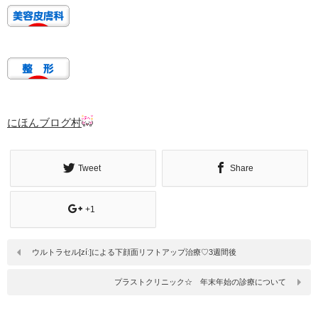
にほんブログ村
Tweet
Share
+1
ウルトラセル[zíː]による下顔面リフトアップ治療♡3週間後
プラストクリニック☆ 年末年始の診療について