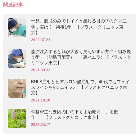
関連記事
一見、脱脂のみでもイイと感じる目の下のクマ症
例…実は⁉ 術後1年 【プラストクリニック東
京】
2020.07.23
脂肪注入すると顔が大きく見えやすい方に～組み換
え術＝（脂肪再配置）＝（裏ハムラ）【プラストク
リニック東京】
2021.09.22
BNLS注射とヒアルロン酸注射で、40代でもフェイ
スラインをVシェイプ♪ 【プラストクリニック東
京】
2021.10.10
骨格が主な要因の目の下くま治療☆ 手術後１
年 【プラストクリニック東京】
2023.04.17