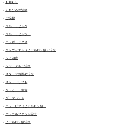
お知らせ
くちびるの治療
ご挨拶
ウルトラセルZi
ウルトラセルツー
エラボトックス
クレヴィエル（ヒアルロン酸）治療
シミ治療
シワ・タルミ治療
スタッフお薦め治療
スレッドリフト
タトゥー・刺青
ダーマペン４
ニュービア（ヒアルロン酸）
バッカルファット除去
ヒアルロン酸治療