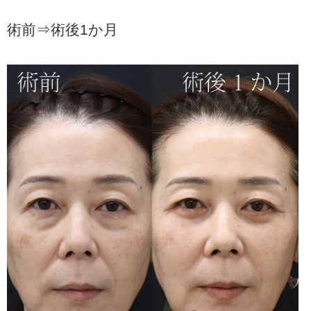
術前⇒術後1か月