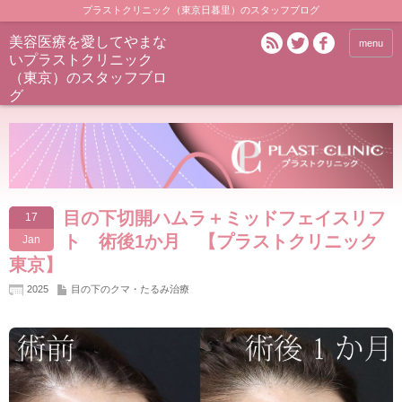
プラストクリニック（東京日暮里）のスタッフブログ
美容医療を愛してやまな
menu
いプラストクリニック
（東京）のスタッフブロ
グ
目の下切開ハムラ＋ミッドフェイスリフ
17
ト 術後1か月 【プラストクリニック
Jan
東京】
2025
目の下のクマ・たるみ治療