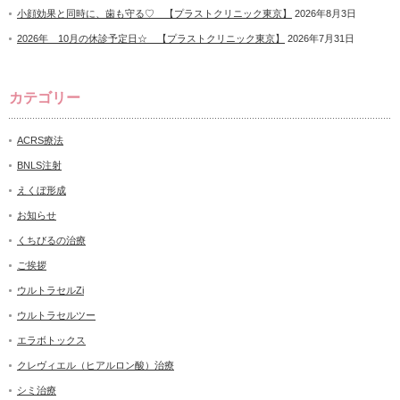
小顔効果と同時に、歯も守る♡ 【プラストクリニック東京】
2026年8月3日
2026年 10月の休診予定日☆ 【プラストクリニック東京】
2026年7月31日
カテゴリー
ACRS療法
BNLS注射
えくぼ形成
お知らせ
くちびるの治療
ご挨拶
ウルトラセルZi
ウルトラセルツー
エラボトックス
クレヴィエル（ヒアルロン酸）治療
シミ治療