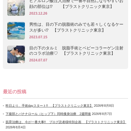
ヒアルロン酸注入治療で一番不自然になりやすいお
顔の部位は⁉ 【プラストクリニック東京】
2023.12.26
男性は、目の下の脱脂術のみでも若々しくなるケー
スが多い⁉ 【プラストクリニック東京】
2023.07.15
目の下のタルミ 脱脂手術とベビーコラーゲン注射
のコラボ治療♡ 【プラストクリニック東京】
2024.07.07
最近の投稿
昨日より、手術dayスタート‼ 【プラストクリニック東京】
2026年8月8日
下腹部とバナナロール（ヒップ下）同時痩身治療 2週間後
2026年8月7日
肌育治療は、今が一番大事‼ ブログ読者様特別企画 【プラストクリニック東京】
2026年8月4日