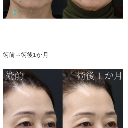
術前⇒術後1か月