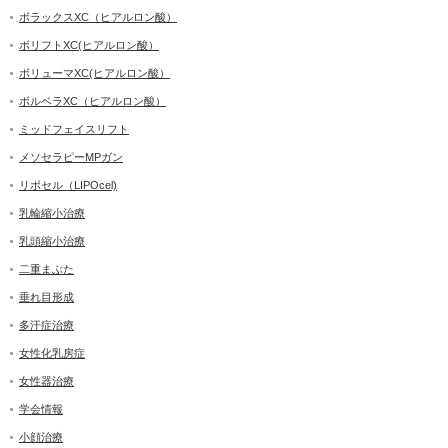
ボラックスXC（ヒアルロン酸）
ボリフトXC(ヒアルロン酸）
ボリューマXC(ヒアルロン酸）
ボルベラXC（ヒアルロン酸）
ミッドフェイスリフト
メソセラピーMPガン
リポセル（LIPOcel)
乳輪縮小治療
乳頭縮小治療
二重まぶた
垂れ目形成
多汗症治療
女性化乳房症
女性器治療
学会情報
小顔治療