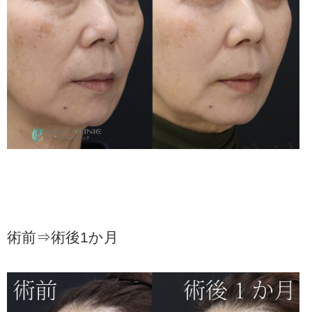
術前⇒術後1か月