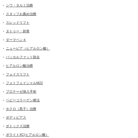
シワ・タルミ治療
スタッフお薦め治療
スレッドリフト
タトゥー・刺青
ダーマペン４
ニュービア（ヒアルロン酸）
バッカルファット除去
ヒアルロン酸治療
フェイスリフト
フォトフェイシャルM22
プロテーゼ挿入手術
ベビーコラーゲン療法
ホクロ（黒子）治療
ボディピアス
ボトックス治療
ボライトXC(ヒアルロン酸）