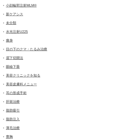
小顔輪郭注射MLM®
新ケアシス
未分類
水光注射U225
痩身
目の下のクマ・たるみ治療
眉下切開法
眼瞼下垂
美容クリニックを知る
美容皮膚科メニュー
耳の形成手術
肝斑治療
脂肪吸引
脂肪注入
薄毛治療
豊胸