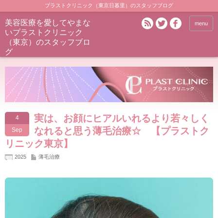
プラストクリニック（東京日暮里）のスタッフブログ
美容医療を愛してやまな
menu
いプラストクリニック
（東京）のスタッフブロ
グ
実は、お顔にヒアルいれるより若々しく
4
なれると思う薄毛治療☆ 【プラストク
Sep
リニック東京】
2025
薄毛治療