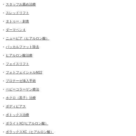
スタッフお薦め治療
スレッドリフト
タトゥー・刺青
ダーマペン４
ニュービア（ヒアルロン酸）
バッカルファット除去
ヒアルロン酸治療
フェイスリフト
フォトフェイシャルM22
プロテーゼ挿入手術
ベビーコラーゲン療法
ホクロ（黒子）治療
ボディピアス
ボトックス治療
ボライトXC(ヒアルロン酸）
ボラックスXC（ヒアルロン酸）