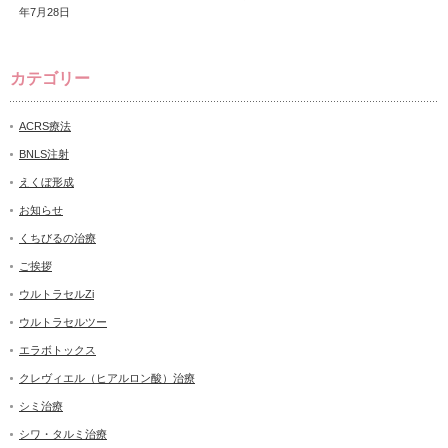
年7月28日
カテゴリー
ACRS療法
BNLS注射
えくぼ形成
お知らせ
くちびるの治療
ご挨拶
ウルトラセルZi
ウルトラセルツー
エラボトックス
クレヴィエル（ヒアルロン酸）治療
シミ治療
シワ・タルミ治療