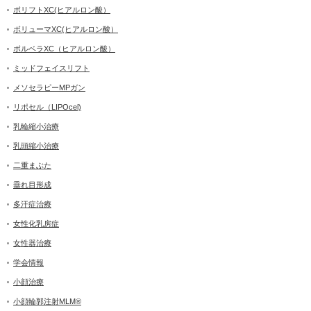
ボリフトXC(ヒアルロン酸）
ボリューマXC(ヒアルロン酸）
ボルベラXC（ヒアルロン酸）
ミッドフェイスリフト
メソセラピーMPガン
リポセル（LIPOcel)
乳輪縮小治療
乳頭縮小治療
二重まぶた
垂れ目形成
多汗症治療
女性化乳房症
女性器治療
学会情報
小顔治療
小顔輪郭注射MLM®