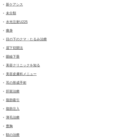
新ケアシス
未分類
水光注射U225
痩身
目の下のクマ・たるみ治療
眉下切開法
眼瞼下垂
美容クリニックを知る
美容皮膚科メニュー
耳の形成手術
肝斑治療
脂肪吸引
脂肪注入
薄毛治療
豊胸
額の治療