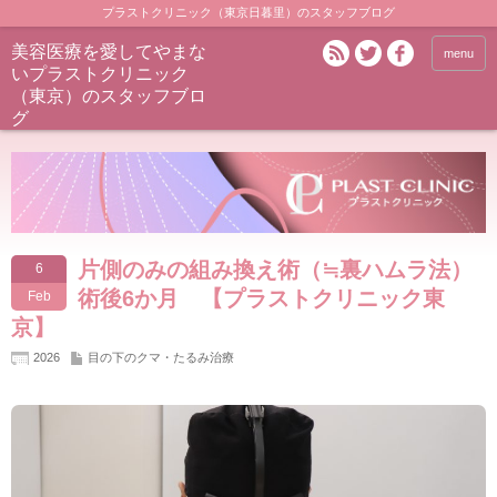
プラストクリニック（東京日暮里）のスタッフブログ
美容医療を愛してやまな
menu
いプラストクリニック
（東京）のスタッフブロ
グ
片側のみの組み換え術（≒裏ハムラ法）
6
術後6か月 【プラストクリニック東
Feb
京】
2026
目の下のクマ・たるみ治療