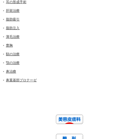
耳の形成手術
肝斑治療
脂肪吸引
脂肪注入
薄毛治療
豊胸
額の治療
顎の治療
鼻治療
鼻翼基部プロテーゼ