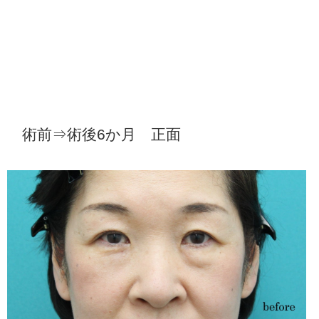
術前⇒術後6か月 正面