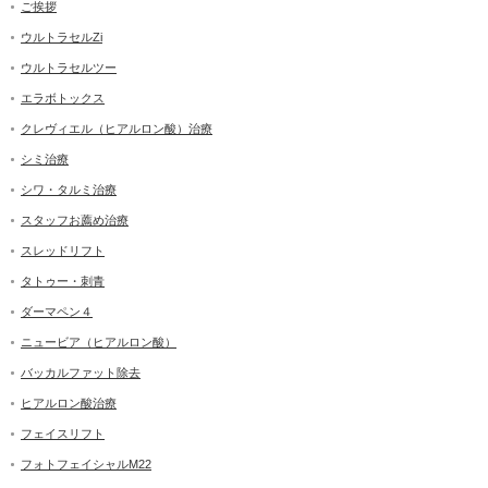
ご挨拶
ウルトラセルZi
ウルトラセルツー
エラボトックス
クレヴィエル（ヒアルロン酸）治療
シミ治療
シワ・タルミ治療
スタッフお薦め治療
スレッドリフト
タトゥー・刺青
ダーマペン４
ニュービア（ヒアルロン酸）
バッカルファット除去
ヒアルロン酸治療
フェイスリフト
フォトフェイシャルM22