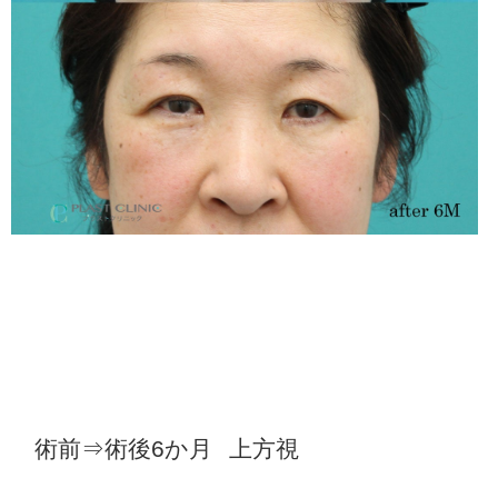
術前⇒術後6か月
上方視