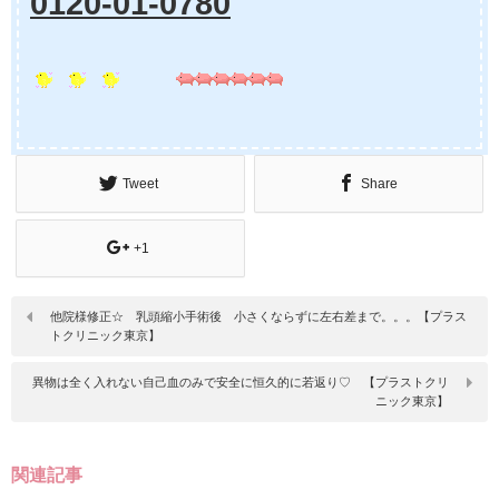
0120-01-0780
Tweet
Share
+1
他院様修正☆ 乳頭縮小手術後 小さくならずに左右差まで。。。【プラス
トクリニック東京】
異物は全く入れない自己血のみで安全に恒久的に若返り♡ 【プラストクリ
ニック東京】
関連記事