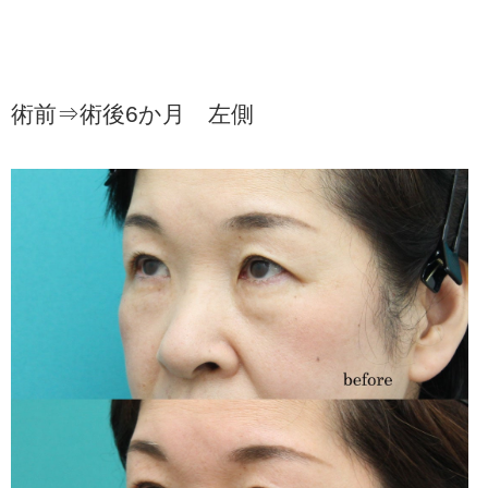
術前⇒術後6か月 左側