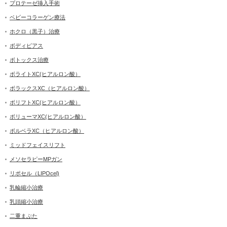
プロテーゼ挿入手術
ベビーコラーゲン療法
ホクロ（黒子）治療
ボディピアス
ボトックス治療
ボライトXC(ヒアルロン酸）
ボラックスXC（ヒアルロン酸）
ボリフトXC(ヒアルロン酸）
ボリューマXC(ヒアルロン酸）
ボルベラXC（ヒアルロン酸）
ミッドフェイスリフト
メソセラピーMPガン
リポセル（LIPOcel)
乳輪縮小治療
乳頭縮小治療
二重まぶた