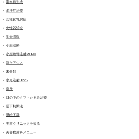
垂れ目形成
多汗症治療
女性化乳房症
女性器治療
学会情報
小顔治療
小顔輪郭注射MLM®
新ケアシス
未分類
水光注射U225
痩身
目の下のクマ・たるみ治療
眉下切開法
眼瞼下垂
美容クリニックを知る
美容皮膚科メニュー