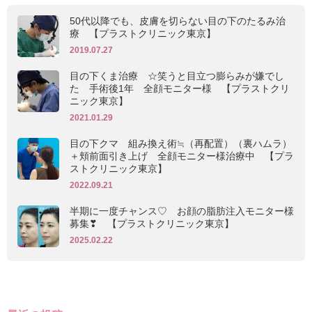
50代以降でも、皮膚を切らない目の下のたるみ治
療 【プラストクリニック東京】
2019.07.27
目の下くま治療 ☆笑うと目立つ膨らみが嫌でし
た 手術後1年 全顔モニター様 【プラストクリ
ニック東京】
2021.01.29
目の下クマ 組み換え術≒（再配置）（裏ハムラ）
＋頬前面引き上げ 全顔モニター様治療中 【プラ
ストクリニック東京】
2022.09.21
半期に一度チャンス♡ お顔の脂肪注入モニター様
募集❣ 【プラストクリニック東京】
2025.02.22