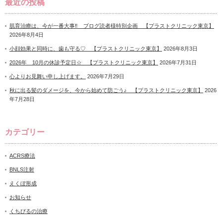
最近の投稿
肌育治療は、今が一番大事‼ ブログ読者様特別企画 【プラストクリニック東京】
2026年8月4日
小顔効果と同時に、歯も守る♡ 【プラストクリニック東京】
2026年8月3日
2026年 10月の休診予定日☆ 【プラストクリニック東京】
2026年7月31日
心よりお見舞い申し上げます。
2026年7月29日
秋に出る髪のダメージを、今から始めて防ごう♪ 【プラストクリニック東京】
2026
年7月28日
カテゴリー
ACRS療法
BNLS注射
えくぼ形成
お知らせ
くちびるの治療