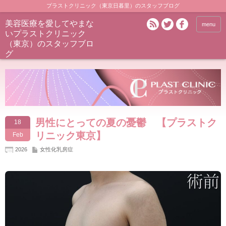
プラストクリニック（東京日暮里）のスタッフブログ
美容医療を愛してやまな
menu
いプラストクリニック
（東京）のスタッフブロ
グ
男性にとっての夏の憂鬱 【プラストク
18
リニック東京】
Feb
2026
女性化乳房症