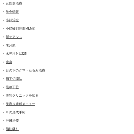
女性器治療
学会情報
小顔治療
小顔輪郭注射MLM®
新ケアシス
未分類
水光注射U225
痩身
目の下のクマ・たるみ治療
眉下切開法
眼瞼下垂
美容クリニックを知る
美容皮膚科メニュー
耳の形成手術
肝斑治療
脂肪吸引