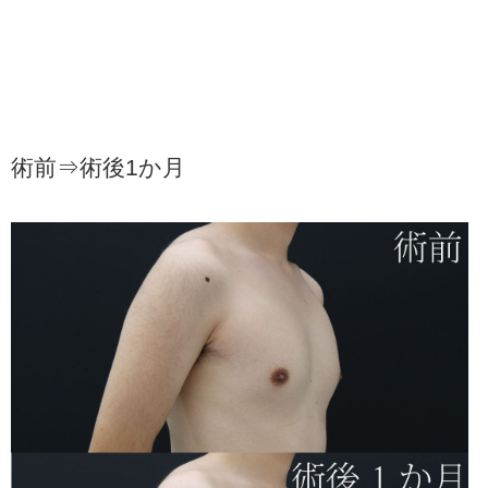
術前⇒術後1か月