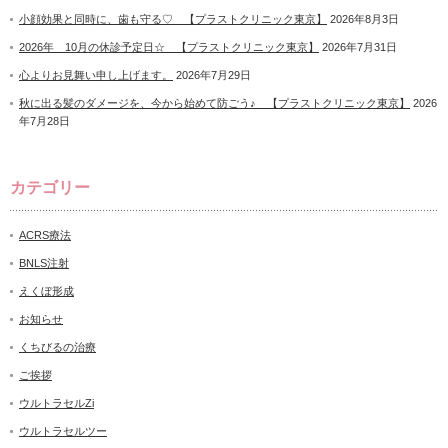
小顔効果と同時に、歯も守る♡ 【プラストクリニック東京】
2026年8月3日
2026年 10月の休診予定日☆ 【プラストクリニック東京】
2026年7月31日
心よりお見舞い申し上げます。
2026年7月29日
秋に出る髪のダメージを、今から始めて防ごう♪ 【プラストクリニック東京】
2026
年7月28日
カテゴリー
ACRS療法
BNLS注射
えくぼ形成
お知らせ
くちびるの治療
ご挨拶
ウルトラセルZi
ウルトラセルツー