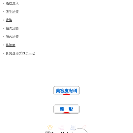
脂肪注入
薄毛治療
豊胸
額の治療
顎の治療
鼻治療
鼻翼基部プロテーゼ