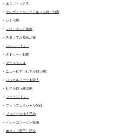
エラボトックス
クレヴィエル（ヒアルロン酸）治療
シミ治療
シワ・タルミ治療
スタッフお薦め治療
スレッドリフト
タトゥー・刺青
ダーマペン４
ニュービア（ヒアルロン酸）
バッカルファット除去
ヒアルロン酸治療
フェイスリフト
フォトフェイシャルM22
プロテーゼ挿入手術
ベビーコラーゲン療法
ホクロ（黒子）治療