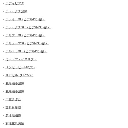
ボディピアス
ボトックス治療
ボライトXC(ヒアルロン酸）
ボラックスXC（ヒアルロン酸）
ボリフトXC(ヒアルロン酸）
ボリューマXC(ヒアルロン酸）
ボルベラXC（ヒアルロン酸）
ミッドフェイスリフト
メソセラピーMPガン
リポセル（LIPOcel)
乳輪縮小治療
乳頭縮小治療
二重まぶた
垂れ目形成
多汗症治療
女性化乳房症