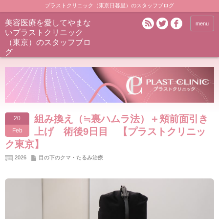
プラストクリニック（東京日暮里）のスタッフブログ
美容医療を愛してやまな
menu
いプラストクリニック
（東京）のスタッフブロ
グ
組み換え（≒裏ハムラ法）＋頬前面引き
20
上げ 術後9日目 【プラストクリニッ
Feb
ク東京】
2026
目の下のクマ・たるみ治療