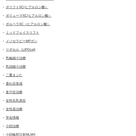
ボリフトXC(ヒアルロン酸）
ボリューマXC(ヒアルロン酸）
ボルベラXC（ヒアルロン酸）
ミッドフェイスリフト
メソセラピーMPガン
リポセル（LIPOcel)
乳輪縮小治療
乳頭縮小治療
二重まぶた
垂れ目形成
多汗症治療
女性化乳房症
女性器治療
学会情報
小顔治療
小顔輪郭注射MLM®