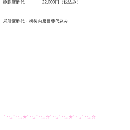
静脈麻酔代 22,000円（税込み）
局所麻酔代・術後内服目薬代込み
ﾟ･:,｡ﾟ･:,｡★ﾟ･:,｡ﾟ･:,｡☆ﾟ･:,｡ﾟ･:,｡★ﾟ･:,｡ﾟ･:,｡☆