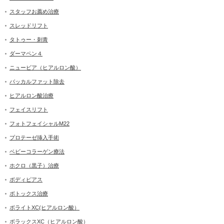
スタッフお薦め治療
スレッドリフト
タトゥー・刺青
ダーマペン４
ニュービア（ヒアルロン酸）
バッカルファット除去
ヒアルロン酸治療
フェイスリフト
フォトフェイシャルM22
プロテーゼ挿入手術
ベビーコラーゲン療法
ホクロ（黒子）治療
ボディピアス
ボトックス治療
ボライトXC(ヒアルロン酸）
ボラックスXC（ヒアルロン酸）