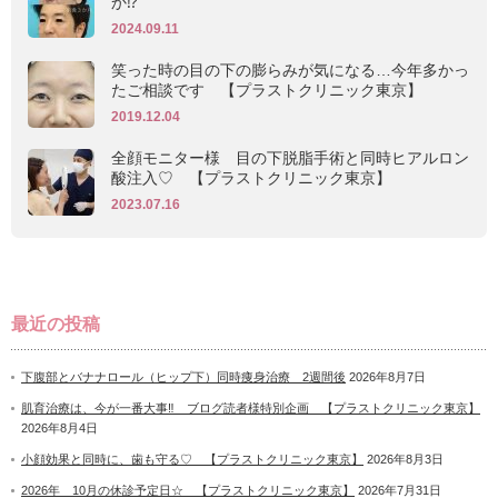
か⁉
2024.09.11
笑った時の目の下の膨らみが気になる…今年多かっ
たご相談です 【プラストクリニック東京】
2019.12.04
全顔モニター様 目の下脱脂手術と同時ヒアルロン
酸注入♡ 【プラストクリニック東京】
2023.07.16
最近の投稿
下腹部とバナナロール（ヒップ下）同時痩身治療 2週間後
2026年8月7日
肌育治療は、今が一番大事‼ ブログ読者様特別企画 【プラストクリニック東京】
2026年8月4日
小顔効果と同時に、歯も守る♡ 【プラストクリニック東京】
2026年8月3日
2026年 10月の休診予定日☆ 【プラストクリニック東京】
2026年7月31日