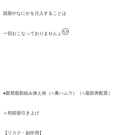
脱脂やなにかを注入することは
一切おこなっておりませんょ
●眼窩脂肪組み換え術（≒裏ハムラ）（≒脂肪再配置）
＋頬前面引き上げ
【リスク・副作用】