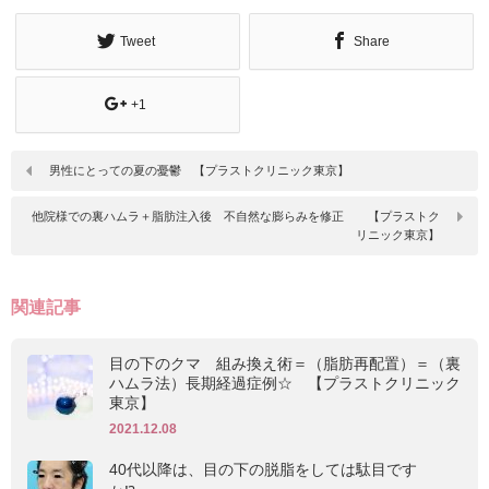
Tweet
Share
+1
男性にとっての夏の憂鬱 【プラストクリニック東京】
他院様での裏ハムラ＋脂肪注入後 不自然な膨らみを修正 【プラストク
リニック東京】
関連記事
目の下のクマ 組み換え術＝（脂肪再配置）＝（裏
ハムラ法）長期経過症例☆ 【プラストクリニック
東京】
2021.12.08
40代以降は、目の下の脱脂をしては駄目です