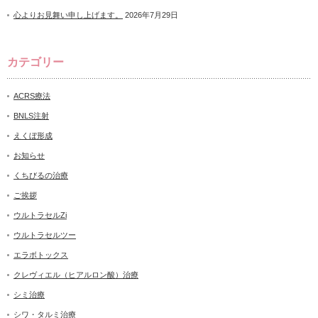
心よりお見舞い申し上げます。
2026年7月29日
カテゴリー
ACRS療法
BNLS注射
えくぼ形成
お知らせ
くちびるの治療
ご挨拶
ウルトラセルZi
ウルトラセルツー
エラボトックス
クレヴィエル（ヒアルロン酸）治療
シミ治療
シワ・タルミ治療