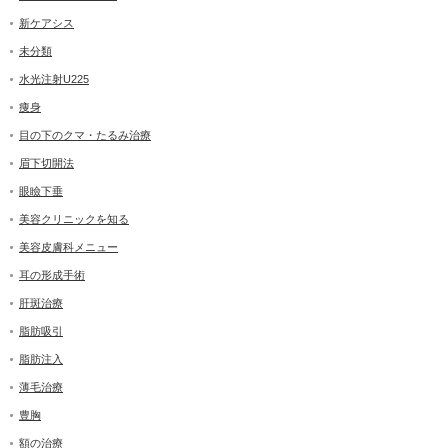
新ケアシス
未分類
水光注射U225
痩身
目の下のクマ・たるみ治療
眉下切開法
眼瞼下垂
美容クリニックを知る
美容皮膚科メニュー
耳の形成手術
肝斑治療
脂肪吸引
脂肪注入
薄毛治療
豊胸
額の治療