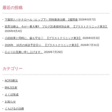
最近の投稿
下腹部とバナナロール（ヒップ下）同時痩身治療 2週間後
2026年8月7日
肌育治療は、今が一番大事‼ ブログ読者様特別企画 【プラストクリニック東京】
2026年8月4日
小顔効果と同時に、歯も守る♡ 【プラストクリニック東京】
2026年8月3日
2026年 10月の休診予定日☆ 【プラストクリニック東京】
2026年7月31日
心よりお見舞い申し上げます。
2026年7月29日
カテゴリー
ACRS療法
BNLS注射
えくぼ形成
お知らせ
くちびるの治療