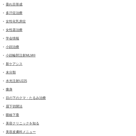
垂れ目形成
多汗症治療
女性化乳房症
女性器治療
学会情報
小顔治療
小顔輪郭注射MLM®
新ケアシス
未分類
水光注射U225
痩身
目の下のクマ・たるみ治療
眉下切開法
眼瞼下垂
美容クリニックを知る
美容皮膚科メニュー