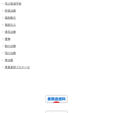
耳の形成手術
肝斑治療
脂肪吸引
脂肪注入
薄毛治療
豊胸
額の治療
顎の治療
鼻治療
鼻翼基部プロテーゼ