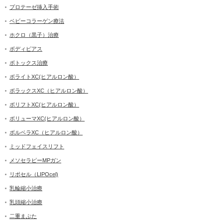
プロテーゼ挿入手術
ベビーコラーゲン療法
ホクロ（黒子）治療
ボディピアス
ボトックス治療
ボライトXC(ヒアルロン酸）
ボラックスXC（ヒアルロン酸）
ボリフトXC(ヒアルロン酸）
ボリューマXC(ヒアルロン酸）
ボルベラXC（ヒアルロン酸）
ミッドフェイスリフト
メソセラピーMPガン
リポセル（LIPOcel)
乳輪縮小治療
乳頭縮小治療
二重まぶた