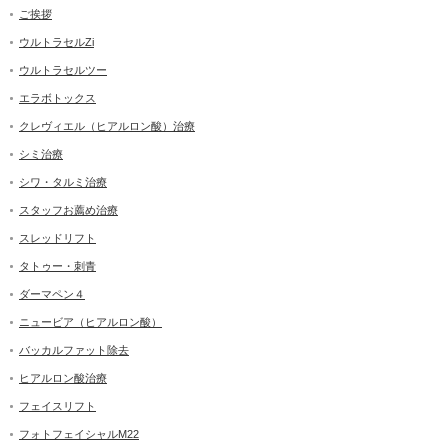
ご挨拶
ウルトラセルZi
ウルトラセルツー
エラボトックス
クレヴィエル（ヒアルロン酸）治療
シミ治療
シワ・タルミ治療
スタッフお薦め治療
スレッドリフト
タトゥー・刺青
ダーマペン４
ニュービア（ヒアルロン酸）
バッカルファット除去
ヒアルロン酸治療
フェイスリフト
フォトフェイシャルM22