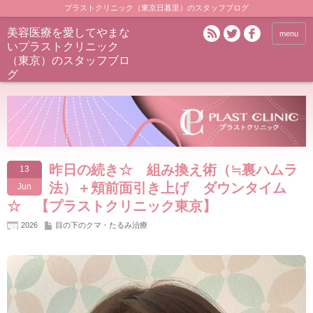
プラストクリニック（東京日暮里）のスタッフブログ
美容医療を愛してやまな
menu
いプラストクリニック
（東京）のスタッフブロ
グ
昨日の続き☆ 組み換え術（≒裏ハムラ
13
法）＋頬前面引き上げ ダウンタイム
Jun
☆ 【プラストクリニック東京】
2026
目の下のクマ・たるみ治療