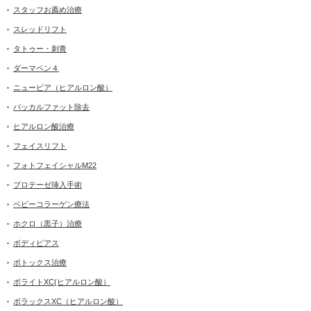
スタッフお薦め治療
スレッドリフト
タトゥー・刺青
ダーマペン４
ニュービア（ヒアルロン酸）
バッカルファット除去
ヒアルロン酸治療
フェイスリフト
フォトフェイシャルM22
プロテーゼ挿入手術
ベビーコラーゲン療法
ホクロ（黒子）治療
ボディピアス
ボトックス治療
ボライトXC(ヒアルロン酸）
ボラックスXC（ヒアルロン酸）