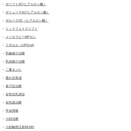
ボリフトXC(ヒアルロン酸）
ボリューマXC(ヒアルロン酸）
ボルベラXC（ヒアルロン酸）
ミッドフェイスリフト
メソセラピーMPガン
リポセル（LIPOcel)
乳輪縮小治療
乳頭縮小治療
二重まぶた
垂れ目形成
多汗症治療
女性化乳房症
女性器治療
学会情報
小顔治療
小顔輪郭注射MLM®