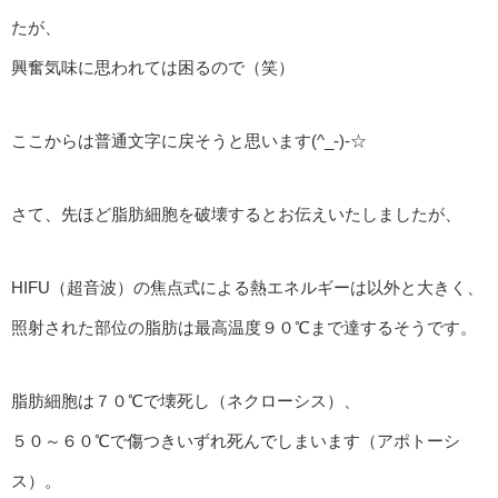
たが、
興奮気味に思われては困るので（笑）
ここからは普通文字に戻そうと思います(^_-)-☆
さて、先ほど脂肪細胞を破壊するとお伝えいたしましたが、
HIFU（超音波）の焦点式による熱エネルギーは以外と大きく、
照射された部位の脂肪は最高温度９０℃まで達するそうです。
脂肪細胞は７０℃で壊死し（ネクローシス）、
５０～６０℃で傷つきいずれ死んでしまいます（アポトーシ
ス）。