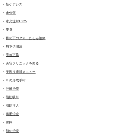
新ケアシス
未分類
水光注射U225
痩身
目の下のクマ・たるみ治療
眉下切開法
眼瞼下垂
美容クリニックを知る
美容皮膚科メニュー
耳の形成手術
肝斑治療
脂肪吸引
脂肪注入
薄毛治療
豊胸
額の治療