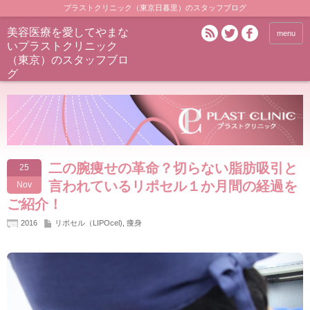
プラストクリニック（東京日暮里）のスタッフブログ
美容医療を愛してやまな
menu
いプラストクリニック
（東京）のスタッフブロ
グ
二の腕痩せの革命？切らない脂肪吸引と
25
言われているリポセル１か月間の経過を
Nov
ご紹介！
2016
リポセル（LIPOcel)
,
痩身