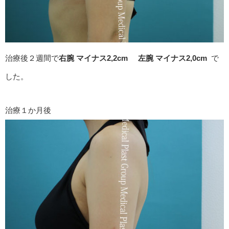
治療後２週間で
右腕 マイナス2,2cm
左腕 マイナス2,0cm
で
した。
治療１か月後