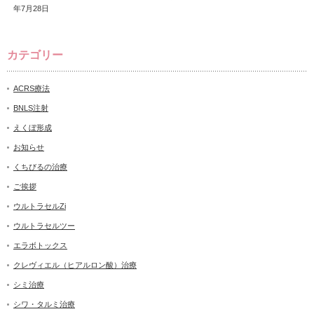
年7月28日
カテゴリー
ACRS療法
BNLS注射
えくぼ形成
お知らせ
くちびるの治療
ご挨拶
ウルトラセルZi
ウルトラセルツー
エラボトックス
クレヴィエル（ヒアルロン酸）治療
シミ治療
シワ・タルミ治療