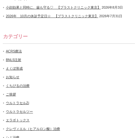
小顔効果と同時に、歯も守る♡ 【プラストクリニック東京】
2026年8月3日
2026年 10月の休診予定日☆ 【プラストクリニック東京】
2026年7月31日
カテゴリー
ACRS療法
BNLS注射
えくぼ形成
お知らせ
くちびるの治療
ご挨拶
ウルトラセルZi
ウルトラセルツー
エラボトックス
クレヴィエル（ヒアルロン酸）治療
シミ治療