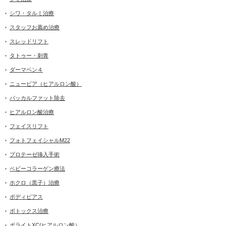
シワ・タルミ治療
スタッフお薦め治療
スレッドリフト
タトゥー・刺青
ダーマペン４
ニュービア（ヒアルロン酸）
バッカルファット除去
ヒアルロン酸治療
フェイスリフト
フォトフェイシャルM22
プロテーゼ挿入手術
ベビーコラーゲン療法
ホクロ（黒子）治療
ボディピアス
ボトックス治療
ボライトXC(ヒアルロン酸）