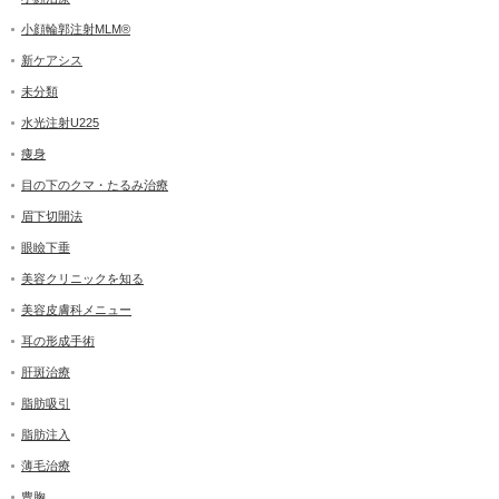
小顔輪郭注射MLM®
新ケアシス
未分類
水光注射U225
痩身
目の下のクマ・たるみ治療
眉下切開法
眼瞼下垂
美容クリニックを知る
美容皮膚科メニュー
耳の形成手術
肝斑治療
脂肪吸引
脂肪注入
薄毛治療
豊胸