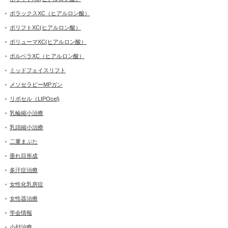
ボラックスXC（ヒアルロン酸）
ボリフトXC(ヒアルロン酸）
ボリューマXC(ヒアルロン酸）
ボルベラXC（ヒアルロン酸）
ミッドフェイスリフト
メソセラピーMPガン
リポセル（LIPOcel)
乳輪縮小治療
乳頭縮小治療
二重まぶた
垂れ目形成
多汗症治療
女性化乳房症
女性器治療
学会情報
小顔治療