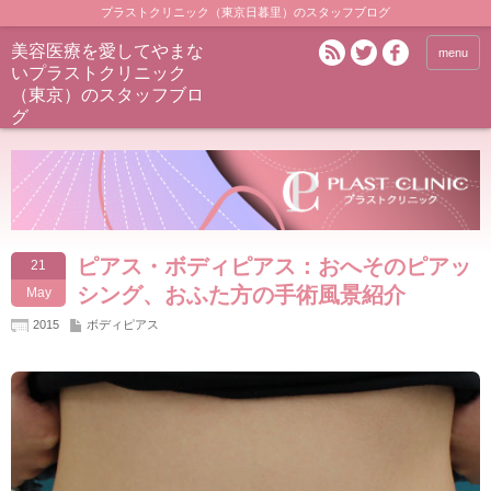
プラストクリニック（東京日暮里）のスタッフブログ
美容医療を愛してやまな
menu
いプラストクリニック
（東京）のスタッフブロ
グ
ピアス・ボディピアス：おへそのピアッ
21
シング、おふた方の手術風景紹介
May
2015
ボディピアス