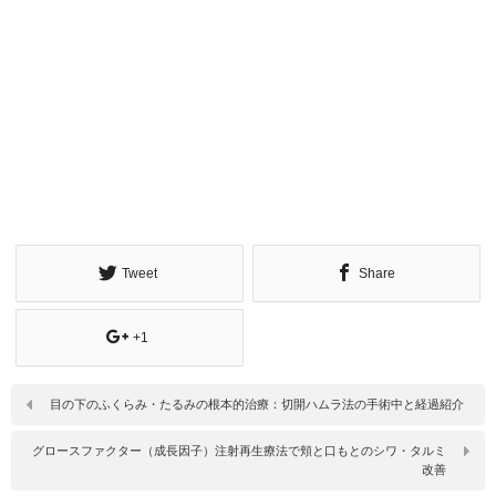
Tweet
Share
+1
目の下のふくらみ・たるみの根本的治療：切開ハムラ法の手術中と経過紹介
グロースファクター（成長因子）注射再生療法で頬と口もとのシワ・タルミ
改善