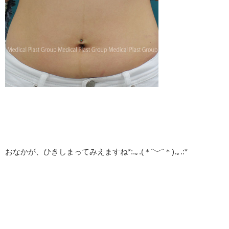
おなかが、ひきしまってみえますね*:.｡.(＊ˆ﹀ˆ＊).｡.:*