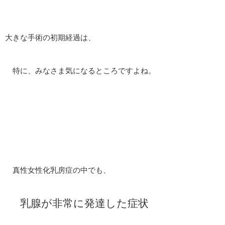
大きな手術の初期経過は、
特に、みなさま気になるところですよね。
真性女性化乳房症の中でも、
乳腺が非常に発達した症状