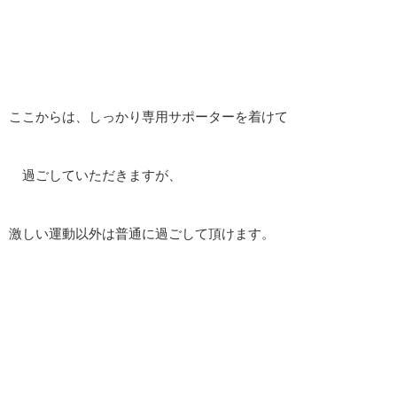
ここからは、しっかり専用サポーターを着けて
過ごしていただきますが、
激しい運動以外は普通に過ごして頂けます。