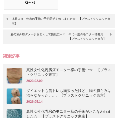
+1
本日より、年末の手術ご予約開始を致しました☆ 【プラストクリニック東
京】
夏の紫外線ダメージを無くして艶肌に～♡ 年に一度のモニター様募集
【プラストクリニック東京】
関連記事
真性女性化乳房症モニター様の手術中☆ 【プラス
トクリニック東京】
2023.02.09
ダイエットも筋トレも頑張ったけど、胸の膨らみは
治らなかった。。。【プラストクリニック東京】
2026.05.14
真性女性化乳房のモニター様の手術がおこなわれま
した☆ 【プラストクリニック東京】