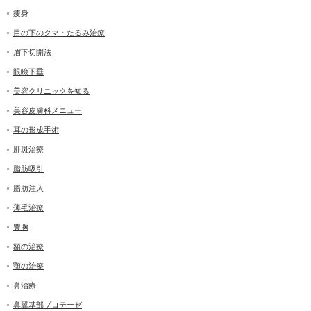
痩身
目の下のクマ・たるみ治療
眉下切開法
眼瞼下垂
美容クリニックを知る
美容皮膚科メニュー
耳の形成手術
肝斑治療
脂肪吸引
脂肪注入
薄毛治療
豊胸
額の治療
顎の治療
鼻治療
鼻翼基部プロテーゼ