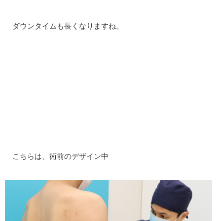
ダウンタイムも長くなりますね。
こちらは、術前のデザイン中