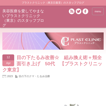
プラストクリニック（東京日暮里）のスタッフブログ
美容医療を愛してやまな
menu
いプラストクリニック
（東京）のスタッフブロ
グ
目の下たるみ改善☆ 組み換え術＋頬全
12
面引き上げ 50代 【プラストクリニッ
Apr
ク東京】
2023
目の下のクマ・たるみ治療