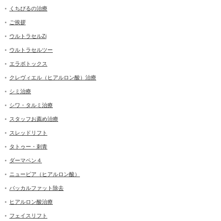
くちびるの治療
ご挨拶
ウルトラセルZi
ウルトラセルツー
エラボトックス
クレヴィエル（ヒアルロン酸）治療
シミ治療
シワ・タルミ治療
スタッフお薦め治療
スレッドリフト
タトゥー・刺青
ダーマペン４
ニュービア（ヒアルロン酸）
バッカルファット除去
ヒアルロン酸治療
フェイスリフト