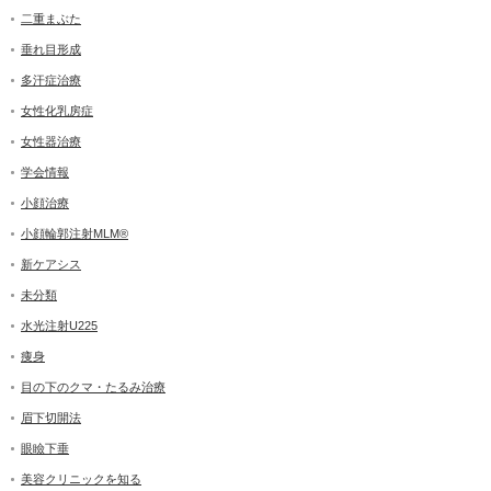
二重まぶた
垂れ目形成
多汗症治療
女性化乳房症
女性器治療
学会情報
小顔治療
小顔輪郭注射MLM®
新ケアシス
未分類
水光注射U225
痩身
目の下のクマ・たるみ治療
眉下切開法
眼瞼下垂
美容クリニックを知る