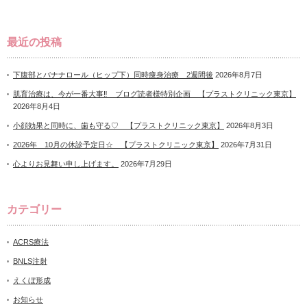
最近の投稿
下腹部とバナナロール（ヒップ下）同時痩身治療 2週間後
2026年8月7日
肌育治療は、今が一番大事‼ ブログ読者様特別企画 【プラストクリニック東京】
2026年8月4日
小顔効果と同時に、歯も守る♡ 【プラストクリニック東京】
2026年8月3日
2026年 10月の休診予定日☆ 【プラストクリニック東京】
2026年7月31日
心よりお見舞い申し上げます。
2026年7月29日
カテゴリー
ACRS療法
BNLS注射
えくぼ形成
お知らせ