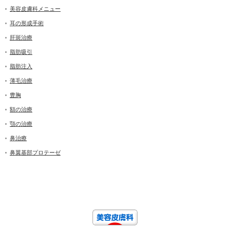
美容皮膚科メニュー
耳の形成手術
肝斑治療
脂肪吸引
脂肪注入
薄毛治療
豊胸
額の治療
顎の治療
鼻治療
鼻翼基部プロテーゼ