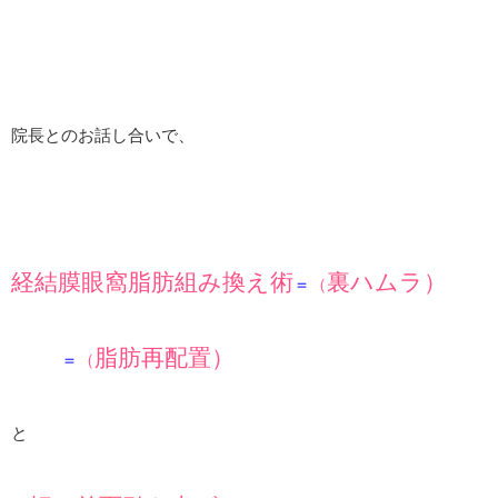
院長とのお話し合いで、
経結膜眼窩脂肪組み換え術
裏ハムラ）
＝
（
脂肪再配置）
＝
（
と