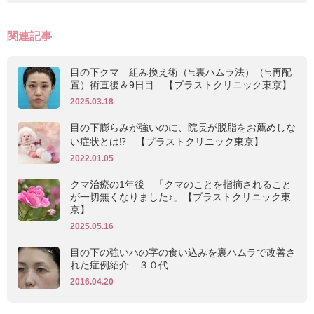
関連記事
目の下クマ 組み換え術（≒裏ハムラ法）（≒再配
置）術直後＆9日目 【プラストクリニック東京】
2025.03.18
目の下膨らみが強いのに、院長が脱脂をお薦めしな
い症状とは⁉ 【プラストクリニック東京】
2022.01.05
クマ治療の1年後 「クマのことを指摘されること
が一切無くなりました♪」【プラストクリニック東
京】
2025.05.16
目の下の強いハの字の食い込みを裏ハムラで改善さ
れた症例紹介 ３０代
2016.04.20