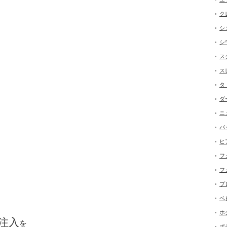
ク
シ
シ
ス
ス
タ
ダ
ニ
バ
ヒ
フ
フ
プ
ベ
ホ
注入
を
ボ