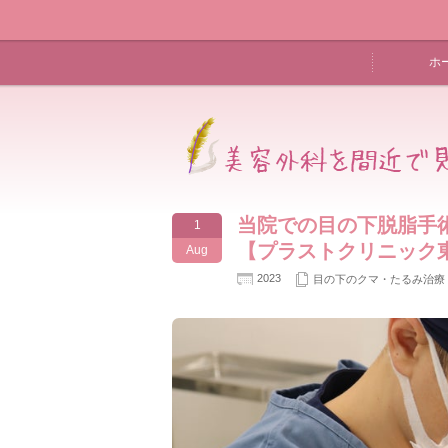
ホ
当院での目の下脱脂
1
【プラストクリニック
Aug
2023
目の下のクマ・たるみ治療