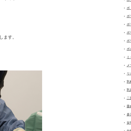
ボ
ボ
ボ
ボ
します。
ボ
ボ
ミ
メ
リ
乳
乳
二
垂
多
女
女