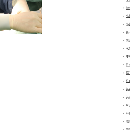
学
小
小
新
未
水
痩
目
眉
眼
美
美
耳
肝
脂
脂