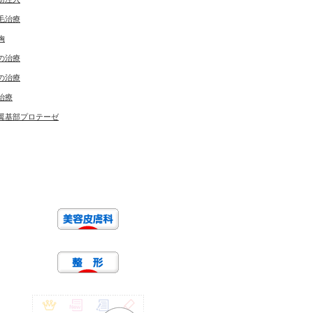
毛治療
胸
の治療
の治療
治療
翼基部プロテーゼ