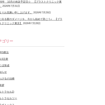
026年 10月の休診予定日☆ 【プラストクリニック東
】
2026年7月31日
よりお見舞い申し上げます。
2026年7月29日
に出る髪のダメージを、今から始めて防ごう♪ 【プラ
トクリニック東京】
2026年7月28日
テゴリー
CRS療法
NLS注射
くぼ形成
知らせ
ちびるの治療
挨拶
ルトラセルZi
ルトラセルツー
ラボトックス