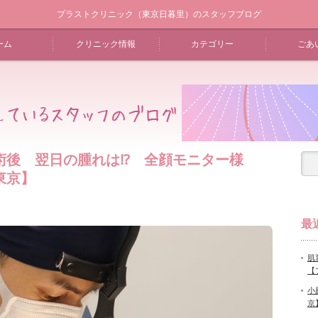
プラストクリニック（東京日暮里）のスタッフブログ
ーム
クリニック情報
カテゴリー
ごあ
手術後 翌日の腫れは⁉ 全顔モニター様
東京】
最
肌
【
小
京