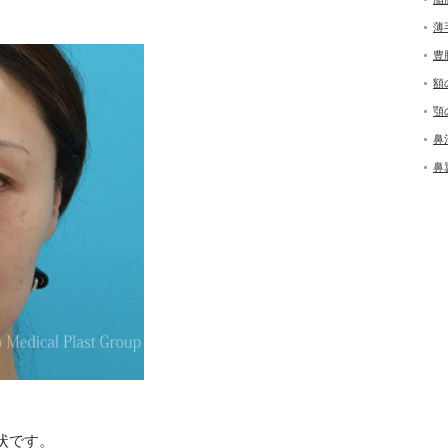
薄
豊
額
顎
鼻
鼻
状です。