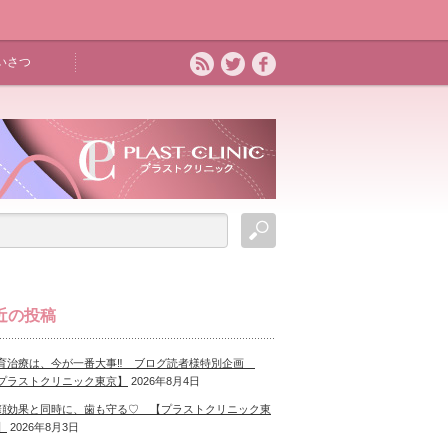
いさつ
近の投稿
育治療は、今が一番大事‼ ブログ読者様特別企画
プラストクリニック東京】
2026年8月4日
顔効果と同時に、歯も守る♡ 【プラストクリニック東
】
2026年8月3日