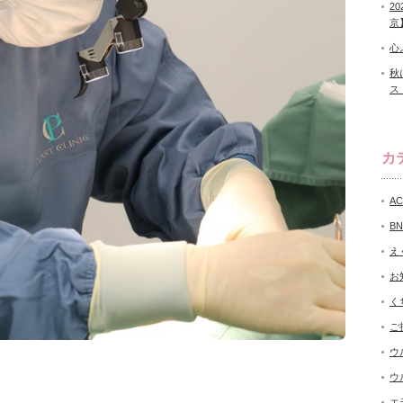
2
京
心
秋
ス
カ
A
B
え
お
く
ご
ウ
ウ
エ