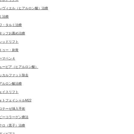
レヴィエル（ヒアルロン酸）治療
ミ治療
ワ・タルミ治療
タッフお薦め治療
レッドリフト
トゥー・刺青
ーマペン４
ュービア（ヒアルロン酸）
ッカルファット除去
アルロン酸治療
ェイスリフト
ォトフェイシャルM22
ロテーゼ挿入手術
ビーコラーゲン療法
クロ（黒子）治療
ディピアス