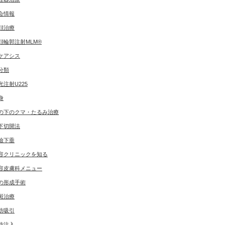
会情報
顔治療
顔輪郭注射MLM®
ケアシス
分類
光注射U225
身
の下のクマ・たるみ治療
下切開法
瞼下垂
容クリニックを知る
容皮膚科メニュー
の形成手術
斑治療
肪吸引
肪注入