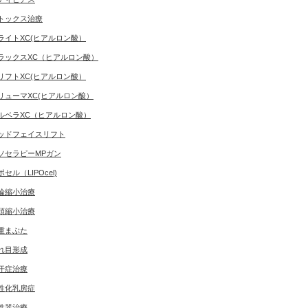
トックス治療
ライトXC(ヒアルロン酸）
ラックスXC（ヒアルロン酸）
リフトXC(ヒアルロン酸）
リューマXC(ヒアルロン酸）
ルベラXC（ヒアルロン酸）
ッドフェイスリフト
ソセラピーMPガン
ポセル（LIPOcel)
輪縮小治療
頭縮小治療
重まぶた
れ目形成
汗症治療
性化乳房症
性器治療