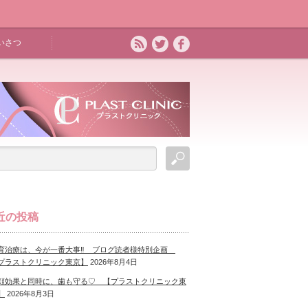
いさつ
近の投稿
育治療は、今が一番大事‼ ブログ読者様特別企画
プラストクリニック東京】
2026年8月4日
顔効果と同時に、歯も守る♡ 【プラストクリニック東
】
2026年8月3日