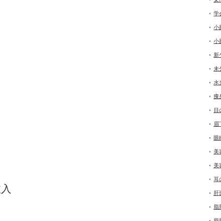
学
小
小
新
未
水
痩
目
眉
眼
美
美
耳
入
肝
脂
脂