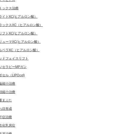
トックス治療
ライトXC(ヒアルロン酸）
ラックスXC（ヒアルロン酸）
リフトXC(ヒアルロン酸）
リューマXC(ヒアルロン酸）
ルベラXC（ヒアルロン酸）
ッドフェイスリフト
ソセラピーMPガン
ポセル（LIPOcel)
輪縮小治療
頭縮小治療
重まぶた
れ目形成
汗症治療
性化乳房症
性器治療