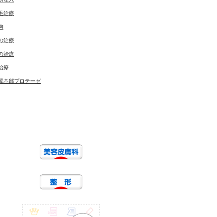
毛治療
胸
の治療
の治療
治療
翼基部プロテーゼ