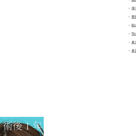
薄
豊
額
顎
鼻
鼻