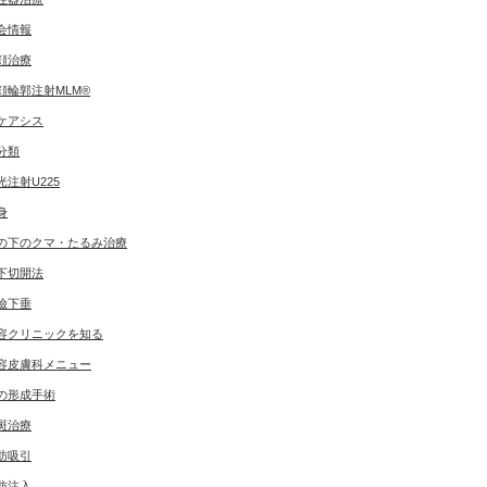
会情報
顔治療
顔輪郭注射MLM®
ケアシス
分類
光注射U225
身
の下のクマ・たるみ治療
下切開法
瞼下垂
容クリニックを知る
容皮膚科メニュー
の形成手術
斑治療
肪吸引
肪注入