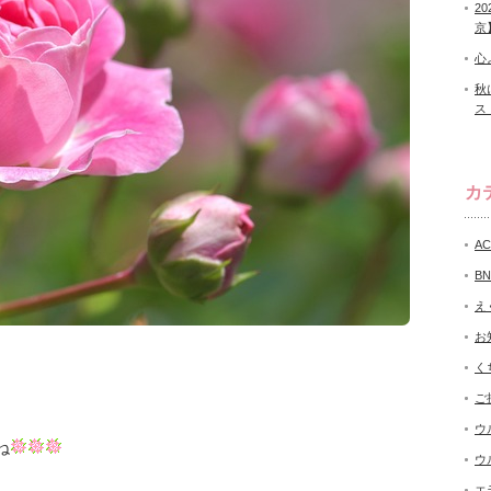
2
京
心
秋
ス
カ
A
B
え
お
く
ご
ウ
ね
ウ
エ