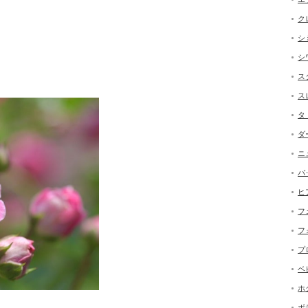
ク
シ
シ
ス
ス
タ
ダ
ニ
バ
ヒ
フ
フ
プ
ベ
ホ
ボ