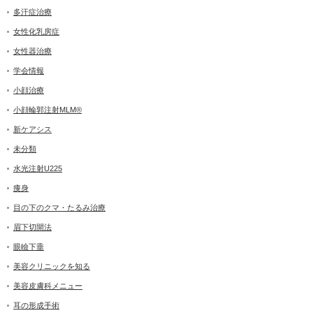
多汗症治療
女性化乳房症
女性器治療
学会情報
小顔治療
小顔輪郭注射MLM®
新ケアシス
未分類
水光注射U225
痩身
目の下のクマ・たるみ治療
眉下切開法
眼瞼下垂
美容クリニックを知る
美容皮膚科メニュー
耳の形成手術