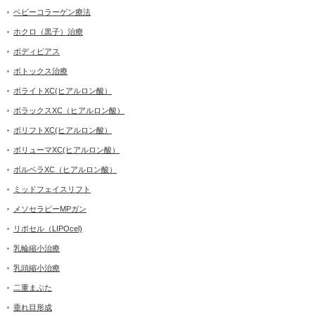
ベビーコラーゲン療法
ホクロ（黒子）治療
ボディピアス
ボトックス治療
ボライトXC(ヒアルロン酸）
ボラックスXC（ヒアルロン酸）
ボリフトXC(ヒアルロン酸）
ボリューマXC(ヒアルロン酸）
ボルベラXC（ヒアルロン酸）
ミッドフェイスリフト
メソセラピーMPガン
リポセル（LIPOcel)
乳輪縮小治療
乳頭縮小治療
二重まぶた
垂れ目形成