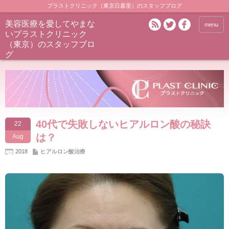
プラストクリニック（東京日暮里）のスタッフブログ
美容医療を愛してやまな
menu
いプラストクリニック
（東京）のスタッフブロ
グ
40代で失敗しないヒアルロン酸の秘訣
22
は？
Aug
2018
ヒアルロン酸治療