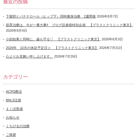
最近の投稿
下腹部とバナナロール（ヒップ下）同時痩身治療 2週間後
2026年8月7日
肌育治療は、今が一番大事‼ ブログ読者様特別企画 【プラストクリニック東京】
2026年8月4日
小顔効果と同時に、歯も守る♡ 【プラストクリニック東京】
2026年8月3日
2026年 10月の休診予定日☆ 【プラストクリニック東京】
2026年7月31日
心よりお見舞い申し上げます。
2026年7月29日
カテゴリー
ACRS療法
BNLS注射
えくぼ形成
お知らせ
くちびるの治療
ご挨拶