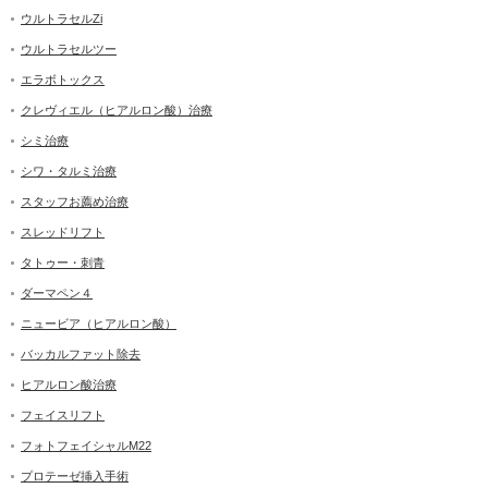
ウルトラセルZi
ウルトラセルツー
エラボトックス
クレヴィエル（ヒアルロン酸）治療
シミ治療
シワ・タルミ治療
スタッフお薦め治療
スレッドリフト
タトゥー・刺青
ダーマペン４
ニュービア（ヒアルロン酸）
バッカルファット除去
ヒアルロン酸治療
フェイスリフト
フォトフェイシャルM22
プロテーゼ挿入手術