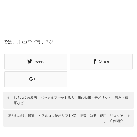
では、また(*˘︶˘*).｡.:*♡
Tweet
Share
+1
しもぶくれ改善 バッカルファット除去手術の効果・デメリット・痛み・費
用など
ほうれい線に最適 ヒアルロン酸ボリフトXC 特徴、効果、費用、リスクそ
して症例紹介