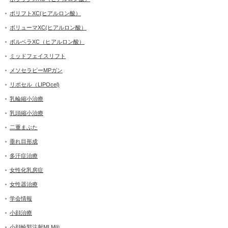
ボリフトXC(ヒアルロン酸）
ボリューマXC(ヒアルロン酸）
ボルベラXC（ヒアルロン酸）
ミッドフェイスリフト
メソセラピーMPガン
リポセル（LIPOcel)
乳輪縮小治療
乳頭縮小治療
二重まぶた
垂れ目形成
多汗症治療
女性化乳房症
女性器治療
学会情報
小顔治療
小顔輪郭注射MLM®