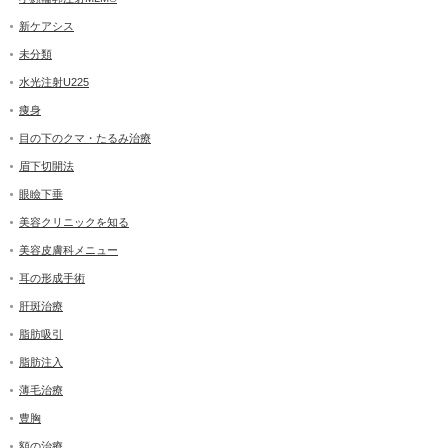
新ケアシス
未分類
水光注射U225
痩身
目の下のクマ・たるみ治療
眉下切開法
眼瞼下垂
美容クリニックを知る
美容皮膚科メニュー
耳の形成手術
肝斑治療
脂肪吸引
脂肪注入
薄毛治療
豊胸
額の治療