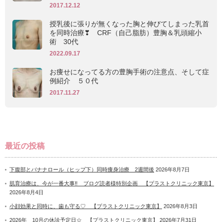
2017.12.12
授乳後に張りが無くなった胸と伸びてしまった乳首
を同時治療❣ CRF（自己脂肪）豊胸＆乳頭縮小
術 30代
2022.09.17
お痩せになってる方の豊胸手術の注意点、そして症
例紹介 ５０代
2017.11.27
最近の投稿
下腹部とバナナロール（ヒップ下）同時痩身治療 2週間後
2026年8月7日
肌育治療は、今が一番大事‼ ブログ読者様特別企画 【プラストクリニック東京】
2026年8月4日
小顔効果と同時に、歯も守る♡ 【プラストクリニック東京】
2026年8月3日
2026年 10月の休診予定日☆ 【プラストクリニック東京】
2026年7月31日