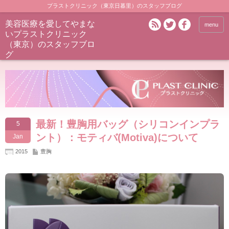
プラストクリニック（東京日暮里）のスタッフブログ
美容医療を愛してやまな
menu
いプラストクリニック
（東京）のスタッフブロ
グ
最新！豊胸用バッグ（シリコンインプラ
5
ント）：モティバ(Motiva)について
Jan
2015
豊胸