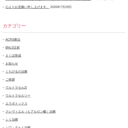
心よりお見舞い申し上げます。
2026年7月29日
カテゴリー
ACRS療法
BNLS注射
えくぼ形成
お知らせ
くちびるの治療
ご挨拶
ウルトラセルZi
ウルトラセルツー
エラボトックス
クレヴィエル（ヒアルロン酸）治療
シミ治療
シワ・タルミ治療