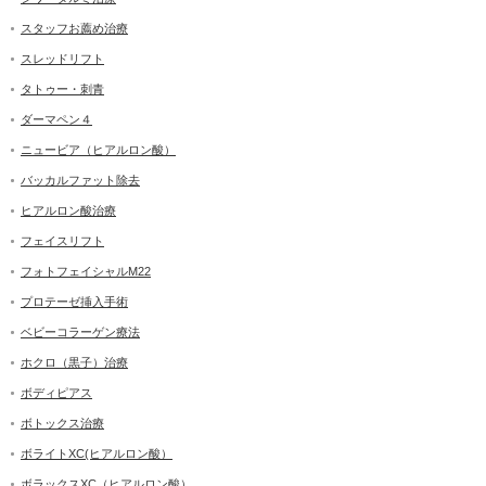
スタッフお薦め治療
スレッドリフト
タトゥー・刺青
ダーマペン４
ニュービア（ヒアルロン酸）
バッカルファット除去
ヒアルロン酸治療
フェイスリフト
フォトフェイシャルM22
プロテーゼ挿入手術
ベビーコラーゲン療法
ホクロ（黒子）治療
ボディピアス
ボトックス治療
ボライトXC(ヒアルロン酸）
ボラックスXC（ヒアルロン酸）